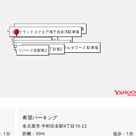
名鉄協商愛知県産業労働センター駐車場
ミッドランドスクエア地下自走式駐車場
希望パーキング
リパーク名古屋駅前第2
センチュリー豊田ビル駐車場
白川第三ビル駐車場
三井のリパーク 名古屋駅前第2
名鉄協商モード学園スパイラルタワーズ 駐車場
タイムズ名駅4丁目第2
リパーク名駅第2
希望パーキング
名古屋市 中村区名駅4丁目10-22
：1分
距離：50m
徒歩：1分