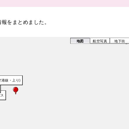
国際センター駅
情報をまとめました。
地図
航空写真
地下街
空港線・下り)
空港線・上り)
バス