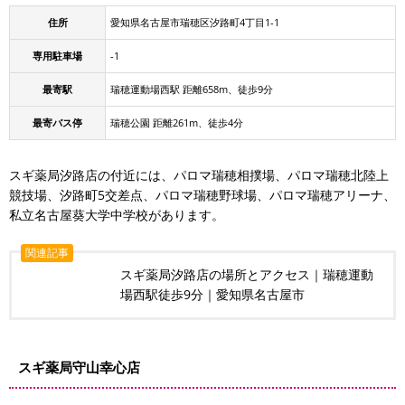
住所
愛知県名古屋市瑞穂区汐路町4丁目1-1
専用駐車場
-1
最寄駅
瑞穂運動場西駅 距離658m、徒歩9分
最寄バス停
瑞穂公園 距離261m、徒歩4分
スギ薬局汐路店の付近には、パロマ瑞穂相撲場、パロマ瑞穂北陸上
競技場、汐路町5交差点、パロマ瑞穂野球場、パロマ瑞穂アリーナ、
私立名古屋葵大学中学校があります。
関連記事
スギ薬局汐路店の場所とアクセス｜瑞穂運動
場西駅徒歩9分｜愛知県名古屋市
スギ薬局守山幸心店