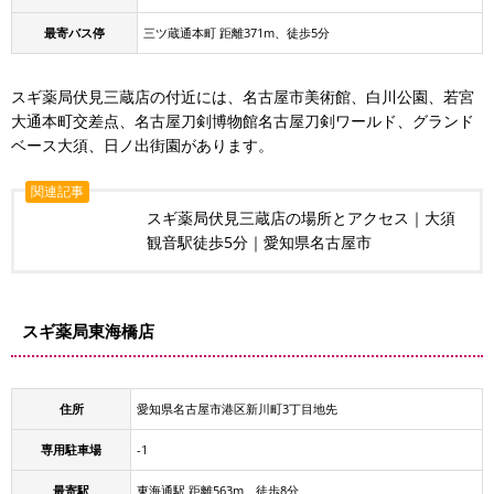
最寄バス停
三ツ蔵通本町 距離371m、徒歩5分
スギ薬局伏見三蔵店の付近には、名古屋市美術館、白川公園、若宮
大通本町交差点、名古屋刀剣博物館名古屋刀剣ワールド、グランド
ベース大須、日ノ出街園があります。
関連記事
スギ薬局伏見三蔵店の場所とアクセス｜大須
観音駅徒歩5分｜愛知県名古屋市
スギ薬局東海橋店
住所
愛知県名古屋市港区新川町3丁目地先
専用駐車場
-1
最寄駅
東海通駅 距離563m、徒歩8分