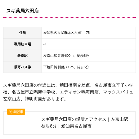
スギ薬局六田店
住所
愛知県名古屋市緑区六田1-175
専用駐車場
-1
最寄駅
左京山駅 距離600m、徒歩8分
最寄バス停
下焼田橋 距離395m、徒歩5分
スギ薬局六田店の付近には、焼田橋南交差点、名古屋市立平子小学
校、名古屋市立鳴海中学校、エディオン鳴海南店、マックスバリュ
左京山店、神明街園があります。
関連記事
スギ薬局六田店の場所とアクセス｜左京山駅
徒歩8分｜愛知県名古屋市