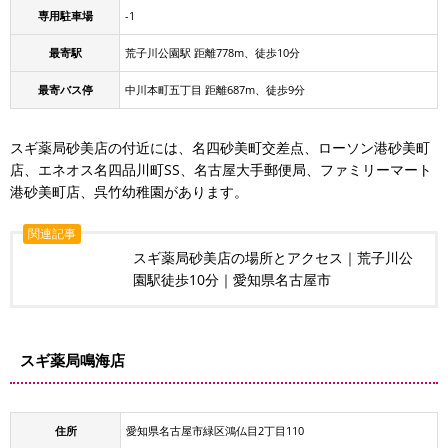
専用駐車場
-1
最寄駅
荒子川公園駅 距離778m、徒歩10分
最寄バス停
中川本町五丁目 距離687m、徒歩9分
スギ薬局砂美店の付近には、名四砂美町交差点、ローソン港砂美町
店、エネオス名四品川町SS、名古屋大手郵便局、ファミリーマート
港砂美町店、呉竹幼稚園があります。
関連記事
スギ薬局砂美店の場所とアクセス｜荒子川公
園駅徒歩10分｜愛知県名古屋市
スギ薬局鳴海店
住所
愛知県名古屋市緑区鴻仏目2丁目110