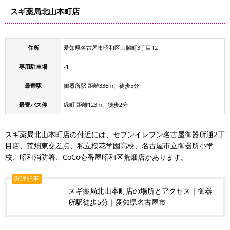
スギ薬局北山本町店
住所
愛知県名古屋市昭和区山脇町3丁目12
専用駐車場
-1
最寄駅
御器所駅 距離336m、徒歩5分
最寄バス停
緑町 距離123m、徒歩2分
スギ薬局北山本町店の付近には、セブンイレブン名古屋御器所通2丁
目店、荒畑東交差点、私立桜花学園高校、名古屋市立御器所小学
校、昭和消防署、CoCo壱番屋昭和区荒畑店があります。
関連記事
スギ薬局北山本町店の場所とアクセス｜御器
所駅徒歩5分｜愛知県名古屋市