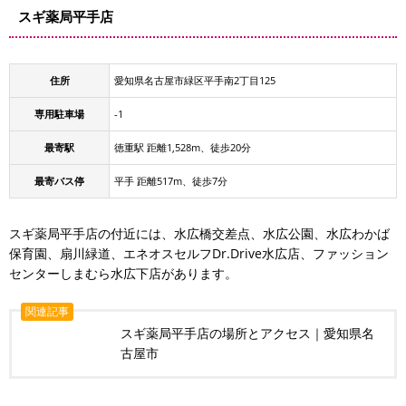
スギ薬局平手店
住所
愛知県名古屋市緑区平手南2丁目125
専用駐車場
-1
最寄駅
徳重駅 距離1,528m、徒歩20分
最寄バス停
平手 距離517m、徒歩7分
スギ薬局平手店の付近には、水広橋交差点、水広公園、水広わかば
保育園、扇川緑道、エネオスセルフDr.Drive水広店、ファッション
センターしまむら水広下店があります。
関連記事
スギ薬局平手店の場所とアクセス｜愛知県名
古屋市