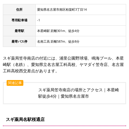
住所
愛知県名古屋市南区粕畠町3丁目14
専用駐車場
-1
最寄駅
本星崎駅 距離301m、徒歩4分
最寄バス停
名南工高 距離587m、徒歩8分
スギ薬局笠寺南店の付近には、浦里公園野球場、鳴海プール、本星
崎駅（名鉄）、愛知県立名古屋工科高校、ヤマダイ笠寺店、名古屋
工科高校西交差点があります。
関連記事
スギ薬局笠寺南店の場所とアクセス｜本星崎
駅徒歩4分｜愛知県名古屋市
スギ薬局名駅桜通店