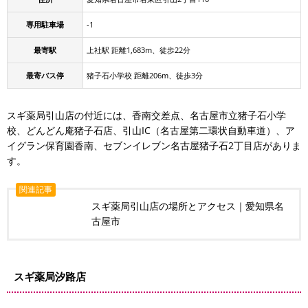
専用駐車場
-1
最寄駅
上社駅 距離1,683m、徒歩22分
最寄バス停
猪子石小学校 距離206m、徒歩3分
スギ薬局引山店の付近には、香南交差点、名古屋市立猪子石小学
校、どんどん庵猪子石店、引山IC（名古屋第二環状自動車道）、ア
イグラン保育園香南、セブンイレブン名古屋猪子石2丁目店がありま
す。
関連記事
スギ薬局引山店の場所とアクセス｜愛知県名
古屋市
スギ薬局汐路店