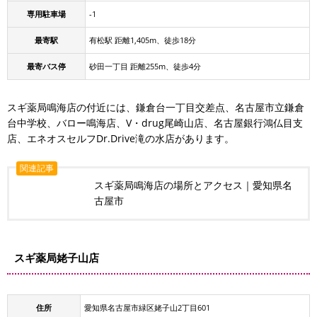
専用駐車場
-1
最寄駅
有松駅 距離1,405m、徒歩18分
最寄バス停
砂田一丁目 距離255m、徒歩4分
スギ薬局鳴海店の付近には、鎌倉台一丁目交差点、名古屋市立鎌倉
台中学校、バロー鳴海店、V・drug尾崎山店、名古屋銀行鴻仏目支
店、エネオスセルフDr.Drive滝の水店があります。
関連記事
スギ薬局鳴海店の場所とアクセス｜愛知県名
古屋市
スギ薬局姥子山店
住所
愛知県名古屋市緑区姥子山2丁目601