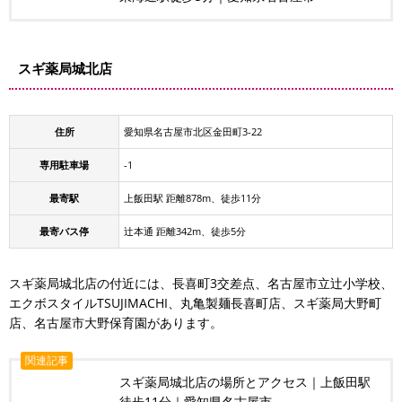
スギ薬局城北店
住所
愛知県名古屋市北区金田町3-22
専用駐車場
-1
最寄駅
上飯田駅 距離878m、徒歩11分
最寄バス停
辻本通 距離342m、徒歩5分
スギ薬局城北店の付近には、長喜町3交差点、名古屋市立辻小学校、
エクボスタイルTSUJIMACHI、丸亀製麺長喜町店、スギ薬局大野町
店、名古屋市大野保育園があります。
関連記事
スギ薬局城北店の場所とアクセス｜上飯田駅
徒歩11分｜愛知県名古屋市