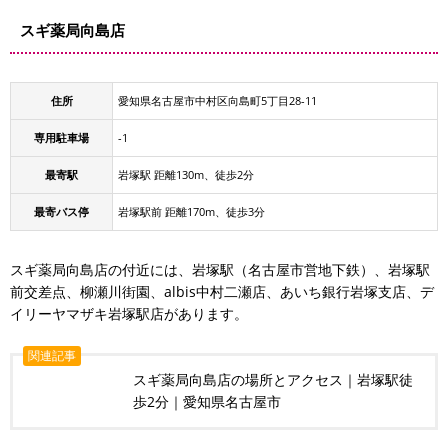
スギ薬局向島店
住所
愛知県名古屋市中村区向島町5丁目28-11
専用駐車場
-1
最寄駅
岩塚駅 距離130m、徒歩2分
最寄バス停
岩塚駅前 距離170m、徒歩3分
スギ薬局向島店の付近には、岩塚駅（名古屋市営地下鉄）、岩塚駅
前交差点、柳瀬川街園、albis中村二瀬店、あいち銀行岩塚支店、デ
イリーヤマザキ岩塚駅店があります。
関連記事
スギ薬局向島店の場所とアクセス｜岩塚駅徒
歩2分｜愛知県名古屋市