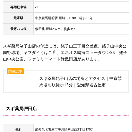
専用駐車場
-1
最寄駅
中京競馬場前駅 距離1,033m、徒歩13分
最寄バス停
敷田北 距離237m、徒歩3分
スギ薬局姥子山店の付近には、姥子山三丁目交差点、姥子山中央公
園野球場、ヤマダイうばこ店、エネオス鳴海ニュータウンSS、姥子
山中央公園、ファミリーマート緑敷田店があります。
関連記事
スギ薬局姥子山店の場所とアクセス｜中京競
馬場前駅徒歩13分｜愛知県名古屋市
スギ薬局戸田店
住所
愛知県名古屋市中川区戸田西3丁目1707