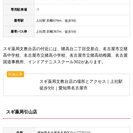
専用駐車場
-1
最寄駅
上社駅 距離674m、徒歩9分
最寄バス停
上社西 距離367m、徒歩5分
スギ薬局文教台店の付近には、猪高台二丁目交差点、名古屋市立猪
高中学校、名古屋市立猪高小学校、名古屋市立猪高幼稚園、名古屋
国道事務所、インドアテニススクール302があります。
関連記事
スギ薬局文教台店の場所とアクセス｜上社駅
徒歩9分｜愛知県名古屋市
スギ薬局引山店
住所
愛知県名古屋市名東区引山2丁目110