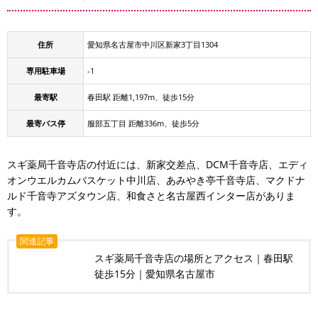
住所
愛知県名古屋市中川区新家3丁目1304
専用駐車場
-1
最寄駅
春田駅 距離1,197m、徒歩15分
最寄バス停
服部五丁目 距離336m、徒歩5分
スギ薬局千音寺店の付近には、新家交差点、DCM千音寺店、エディ
オンウエルカムバスケット中川店、あみやき亭千音寺店、マクドナ
ルド千音寺アズタウン店、和食さと名古屋西インター店がありま
す。
関連記事
スギ薬局千音寺店の場所とアクセス｜春田駅
徒歩15分｜愛知県名古屋市