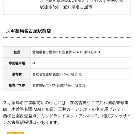
スギ薬局草薙店の場所とアクセス｜中村公園
駅徒歩3分｜愛知県名古屋市
スギ薬局名古屋駅前店
住所
愛知県名古屋市中村区名駅3-14-16 東洋ビル1F
専用駐車場
-1
最寄駅
名鉄名古屋駅 距離237m、徒歩3分
最寄バス停
名古屋駅 市バス 距離142m、徒歩2分
スギ薬局名古屋駅前店の付近には、在名古屋ケニア共和国名誉領事
館、木曽路名駅IMAIビル店、三井ガーデンホテル名古屋プレミア、
西柳公園西交差点、ミッドランドスクエアシネマ2、相鉄フレッサイ
ン名古屋駅桜通口があります。