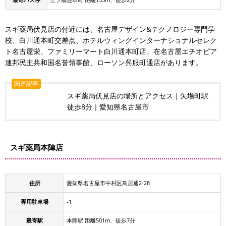
スギ薬局伏見店の付近には、名古屋デザイン&テクノロジー専門学
校、白川通本町交差点、ホテルウィングインターナショナルセレク
ト名古屋栄、ファミリーマート白川通本町店、在名古屋エチオピア
連邦民主共和国名誉領事館、ローソン呉服町通店があります。
関連記事
スギ薬局伏見店の場所とアクセス｜矢場町駅
徒歩8分｜愛知県名古屋市
スギ薬局本陣店
住所
愛知県名古屋市中村区鳥居通2-28
専用駐車場
-1
最寄駅
本陣駅 距離501m、徒歩7分