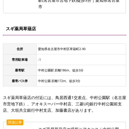
駅(名古屋市営地下鉄)徒歩5分｜愛知県名古屋
市
スギ薬局草薙店
住所
愛知県名古屋市中村区草薙町2-90
専用駐車場
-1
最寄駅
中村公園駅 距離186m、徒歩3分
最寄バス停
中村公園 距離172m、徒歩3分
スギ薬局草薙店の付近には、鳥居西通1交差点、中村公園駅（名古屋
市営地下鉄）、アオキスーパー中村店、三菱UFJ銀行中村公園前支
店、大垣共立銀行中村支店、加藤書店があります。
関連記事