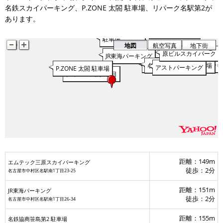
名鉄スカイパーキング、P.ZONE 太閤 駐車場、リパーク名駅第2が
あります。
名鉄スカイパーキング
リパーク名駅第2
駐車場
地図
航空写真
地下街
原ビルスカイパーク
JR東海パーキング
エムテック三原スカイパーキ
名鉄協商笹島第2 駐車場
アストパーキング
P.ZONE 太閤 駐車場
タイムズ太閤1丁目
距離：149m
エムテック三原スカイパーキング
徒歩：2分
名古屋市中村区名駅南1丁目23-25
距離：151m
JR東海パーキング
徒歩：2分
名古屋市中村区名駅南1丁目26-34
距離：155m
名鉄協商笹島第2 駐車場