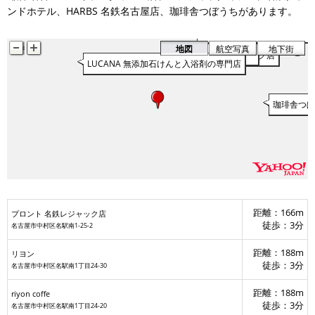
HARBS 名鉄名古屋店
ンドホテル、HARBS 名鉄名古屋店、珈琲舎つぼうちがあります。
名鉄グランドホテル
パシフィックカフェ
星乃珈琲店 名古屋スパイラル
タリーズコーヒー 名古屋ス
地図
航空写真
地下街
リヨン
riyon coffe
プロント 名鉄レジャック店
LUCANA 無添加石けんと入浴剤の専門店
珈琲舎つ
距離：166m
プロント 名鉄レジャック店
徒歩：3分
名古屋市中村区名駅南1-25-2
距離：188m
リヨン
徒歩：3分
名古屋市中村区名駅南1丁目24-30
マツモトキヨシ
距離：188m
riyon coffe
徒歩：3分
名古屋市中村区名駅南1丁目24-20