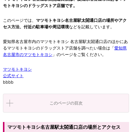
名鉄バスタセンター
モトキヨシのドラッグストア店舗です。
名古屋名鉄BC
このページでは、
マツモトキヨシ名古屋駅太閤通口店の場所やアク
セス方法、付近の駐車場や周辺環境
などを記載しています。
愛知県名古屋市内のマツモトキヨシ 名古屋駅太閤通口店のほかにあ
るマツモトキヨシのドラッグストア店舗を調べたい場合は「
愛知県
名鉄バスセンター
名古屋市のマツモトキヨシ
」のページをご覧ください。
笹島町
マツモトキヨシ
公式サイト
bbbb
このページの目次
マツモトキヨシ名古屋駅太閤通口店の場所とアクセス