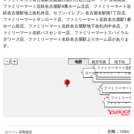
ファミリーマート近鉄名古屋駅4番ホーム北店、ファミリーマート近
鉄名古屋駅地上改札外店、セブン‐イレブン 名古屋名駅南1丁目店、
ファミリーマートサンロード店、ファミリーマート近鉄名古屋駅1番
ホーム前店、ファミリーマート近鉄名古屋駅地下改札内中央店、フ
ァミリーマート名鉄バスセンター店、ファミリーマートスパイラル
タワーズ店、ファミリーマート名鉄名古屋駅上りホーム店がありま
す。
ファミリーマートスパイラル
地図
航空写真
地下街
ファミリーマート近鉄
ファミリーマート近
ローソン 笹島南店
セブン‐イレブン 名古
ファミリーマート近鉄名
ファミリーマート
ファミリーマート近
ファミリーマ
ファミリーマー
距離：143m
ローソン 笹島南店