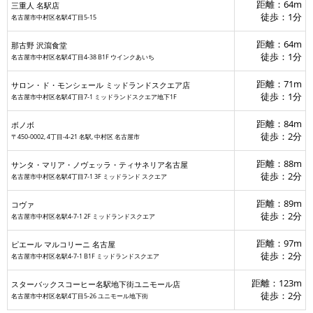
距離：64m
三重人 名駅店
徒歩：1分
名古屋市中村区名駅4丁目5-15
距離：64m
那古野 沢瀉食堂
徒歩：1分
名古屋市中村区名駅4丁目4-38 B1F ウインクあいち
距離：71m
サロン・ド・モンシェール ミッドランドスクエア店
徒歩：1分
名古屋市中村区名駅4丁目7-1 ミッドランドスクエア地下1F
距離：84m
ボノボ
徒歩：2分
〒450-0002, 4丁目-4-21 名駅, 中村区 名古屋市
距離：88m
マツモトキヨシ
サンタ・マリア・ノヴェッラ・ティサネリア名古屋
徒歩：2分
名古屋市中村区名駅4丁目7-1 3F ミッドランド スクエア
距離：89m
コヴァ
徒歩：2分
名古屋市中村区名駅4-7-1 2F ミッドランドスクエア
距離：97m
ピエール マルコリーニ 名古屋
徒歩：2分
名古屋市中村区名駅4-7-1 B1F ミッドランドスクエア
距離：123m
スターバックスコーヒー名駅地下街ユニモール店
徒歩：2分
名古屋市中村区名駅4丁目5-26 ユニモール地下街