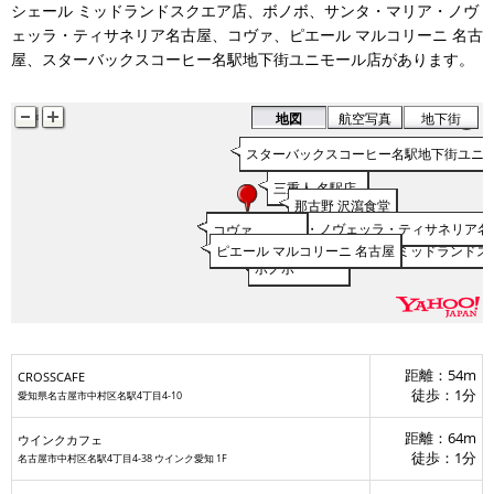
シェール ミッドランドスクエア店、ボノボ、サンタ・マリア・ノヴ
ェッラ・ティサネリア名古屋、コヴァ、ピエール マルコリーニ 名古
屋、スターバックスコーヒー名駅地下街ユニモール店があります。
地図
航空写真
地下街
スターバックスコーヒー名駅地下街ユニ
三重人 名駅店
ウインクカフェ
那古野 沢瀉食堂
サンタ・マリア・ノヴェッラ・ティサネリア名
コヴァ
CROSSCAFE
ピエール マルコリーニ 名古屋
サロン・ド・モンシェール ミッドランドス
ボノボ
距離：54m
CROSSCAFE
徒歩：1分
愛知県名古屋市中村区名駅4丁目4-10
距離：64m
ウインクカフェ
徒歩：1分
名古屋市中村区名駅4丁目4-38 ウインク愛知 1F