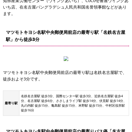
知県産業労働センター（ウインクあいち）、CoCo壱番屋ウインクあ
名古屋駅 市バス
いち店、在名古屋バングラデシュ人民共和国名誉領事館などがあり
ます。
マツモトキヨシ名駅中央郵便局前店の最寄り駅「名鉄名古屋
駅」から徒歩3分
タセンター
マツモトキヨシ名駅中央郵便局前店の最寄り駅は名鉄名古屋駅で、
徒歩およそ3分です。
名鉄名古屋駅 徒歩3分、国際センター駅 徒歩3分、近鉄名古屋駅 徒歩4
分、名古屋駅 徒歩6分、ささしまライブ駅 徒歩14分、伏見駅 徒歩14分、
最寄り駅
丸の内駅 徒歩15分、亀島駅 徒歩15分、米野駅 徒歩15分、中村区役所駅
徒歩16分
マツモトキヨシ名駅中央郵便局前店の最寄りバス停「名古屋