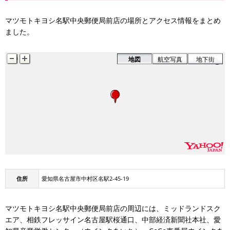
マツモトキヨシ名駅中央郵便局前店の場所とアクセス情報をまとめ
ました。
地図
航空写真
地下街
名古屋駅前
住所
愛知県名古屋市中村区名駅2-45-19
名古屋駅前(名古屋空港線・下り)
名古屋駅前(名古屋空港線・上り)
マツモトキヨシ名駅中央郵便局前店の周辺には、ミッドランドスク
名古屋駅
エア、相鉄フレッサイン名古屋駅桜通口、中部経済新聞社本社、愛