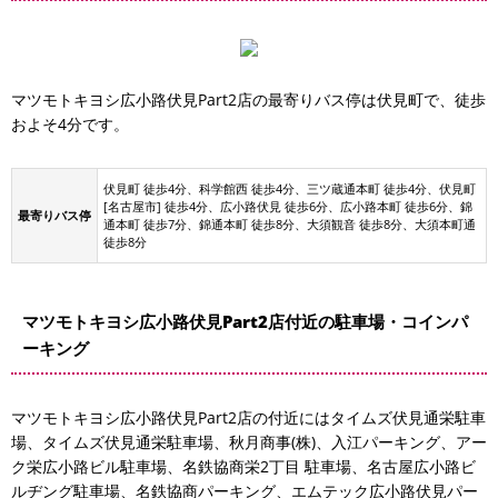
マツモトキヨシ広小路伏見Part2店の最寄りバス停は伏見町で、徒歩
およそ4分です。
伏見町 徒歩4分、科学館西 徒歩4分、三ツ蔵通本町 徒歩4分、伏見町
[名古屋市] 徒歩4分、広小路伏見 徒歩6分、広小路本町 徒歩6分、錦
最寄りバス停
通本町 徒歩7分、錦通本町 徒歩8分、大須観音 徒歩8分、大須本町通
徒歩8分
マツモトキヨシ広小路伏見Part2店付近の駐車場・コインパ
ーキング
マツモトキヨシ広小路伏見Part2店の付近にはタイムズ伏見通栄駐車
場、タイムズ伏見通栄駐車場、秋月商事(株)、入江パーキング、アー
コインパーキング
エムテック広小路伏見パーキング
ク栄広小路ビル駐車場、名鉄協商栄2丁目 駐車場、名古屋広小路ビ
名古屋広小路ビルヂング駐車場
名鉄協商パーキング
アーク栄広小路ビル駐車場
ルヂング駐車場、名鉄協商パーキング、エムテック広小路伏見パー
名鉄協商栄2丁目 駐車場