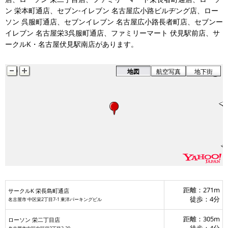
ン 栄本町通店、セブン‐イレブン 名古屋広小路ビルヂング店、ロー
セブンイレブン 名古屋広
セブン‐イレブン 名古屋広小路ビル
サークルK・名古屋伏見駅南店
ソン 呉服町通店、セブンイレブン 名古屋広小路長者町店、セブンー
ファミリーマート 伏見駅前店
イレブン 名古屋栄3呉服町通店、ファミリーマート 伏見駅前店、サ
ファミリーマート栄長者町通
ローソン 栄二丁目店
ークルK・名古屋伏見駅南店があります。
ローソン 栄本町通
サークルK 栄長島町通店
地図
航空写真
地下街
距離：271m
サークルK 栄長島町通店
徒歩：4分
名古屋市 中区栄2丁目7-1 東洋パーキングビル
距離：305m
ローソン 栄二丁目店