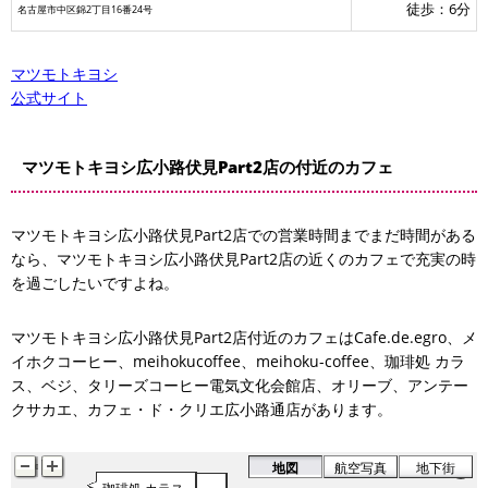
徒歩：6分
名古屋市中区錦2丁目16番24号
マツモトキヨシ
公式サイト
マツモトキヨシ広小路伏見Part2店の付近のカフェ
マツモトキヨシ広小路伏見Part2店での営業時間までまだ時間がある
なら、マツモトキヨシ広小路伏見Part2店の近くのカフェで充実の時
を過ごしたいですよね。
マツモトキヨシ広小路伏見Part2店付近のカフェはCafe.de.egro、メ
カフェ・ド・クリエ広小路通店
イホクコーヒー、meihokucoffee、meihoku-coffee、珈琲処 カラ
オリーブ
タリーズコーヒー電気文化会館店
ス、ベジ、タリーズコーヒー電気文化会館店、オリーブ、アンテー
アンテークサカエ
クサカエ、カフェ・ド・クリエ広小路通店があります。
ベジ
地図
航空写真
地下街