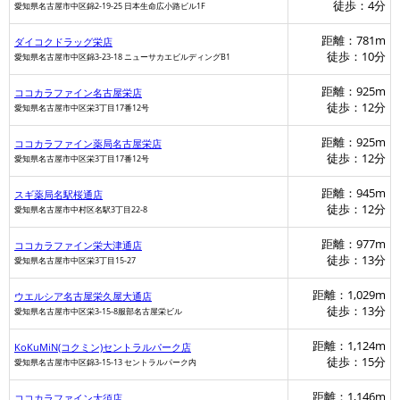
徒歩：4分
愛知県名古屋市中区錦2-19-25 日本生命広小路ビル1F
距離：781m
ダイコクドラッグ栄店
徒歩：10分
愛知県名古屋市中区錦3-23-18 ニューサカエビルディングB1
距離：925m
ココカラファイン名古屋栄店
徒歩：12分
愛知県名古屋市中区栄3丁目17番12号
距離：925m
ココカラファイン薬局名古屋栄店
徒歩：12分
愛知県名古屋市中区栄3丁目17番12号
距離：945m
スギ薬局名駅桜通店
徒歩：12分
愛知県名古屋市中村区名駅3丁目22-8
距離：977m
ココカラファイン栄大津通店
徒歩：13分
愛知県名古屋市中区栄3丁目15-27
距離：1,029m
ウエルシア名古屋栄久屋大通店
徒歩：13分
愛知県名古屋市中区栄3-15-8服部名古屋栄ビル
距離：1,124m
KoKuMiN(コクミン)セントラルパーク店
徒歩：15分
愛知県名古屋市中区錦3-15-13 セントラルパーク内
距離：1,146m
ココカラファイン大須店