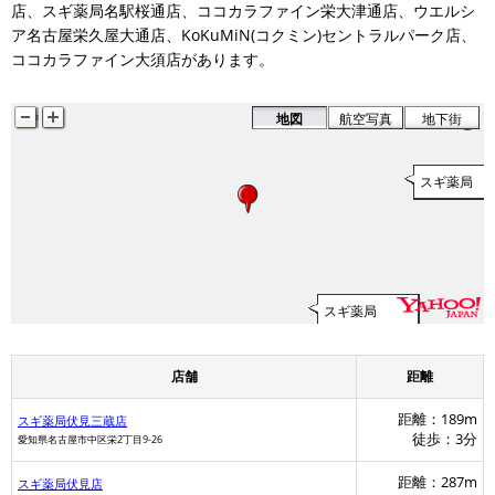
店、スギ薬局名駅桜通店、ココカラファイン栄大津通店、ウエルシ
ア名古屋栄久屋大通店、KoKuMiN(コクミン)セントラルパーク店、
ココカラファイン大須店があります。
地図
航空写真
地下街
スギ薬局
スギ薬局
店舗
距離
距離：189m
スギ薬局伏見三蔵店
徒歩：3分
愛知県名古屋市中区栄2丁目9-26
距離：287m
スギ薬局伏見店