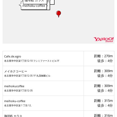
珈琲処 カラス
Cafe.de.egro
meihoku-coffee
メイホクコーヒー
meihokucoffee
距離：270m
Cafe.de.egro
徒歩：4分
名古屋市中区栄1丁目12-10 フシミファーストビル1F
距離：309m
メイホクコーヒー
徒歩：4分
名古屋市中区栄1丁目12-35 1F 丸茂御園ビル
距離：309m
meihokucoffee
徒歩：4分
名古屋市中区栄1丁目12-35
距離：315m
meihoku-coffee
徒歩：4分
名古屋市中区栄 1 丁目 12、
距離：316m
珈琲処 カラス