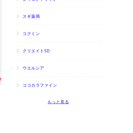
スギ薬局
コクミン
クリエイトSD
ウエルシア
国際空港連絡鉄道(株)
久屋大通駅
ココカラファイン
もっと見る
し