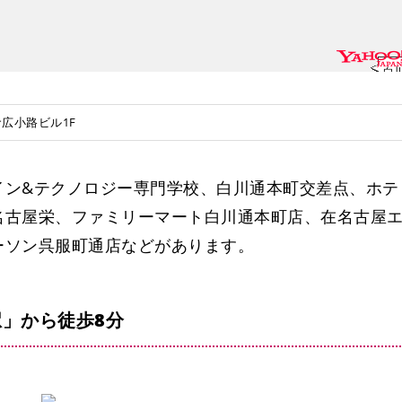
白
命広小路ビル1F
イン&テクノロジー専門学校、白川通本町交差点、ホテ
矢場町
名古屋栄、ファミリーマート白川通本町店、在名古屋
ーソン呉服町通店などがあります。
」から徒歩8分