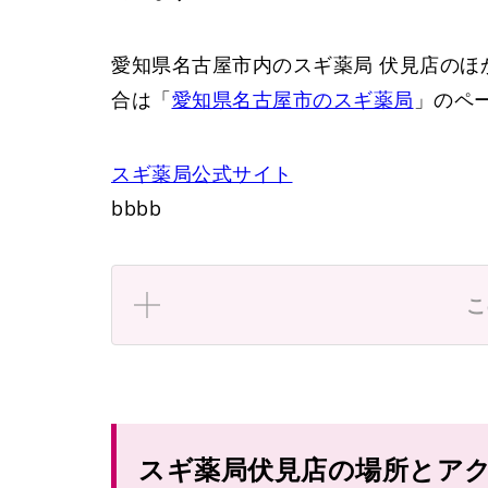
愛知県名古屋市内のスギ薬局 伏見店のほ
合は「
愛知県名古屋市のスギ薬局
」のペ
スギ薬局
公式サイト
bbbb
こ
錦通本町
伏見駅
スギ薬局伏見店の場所とア