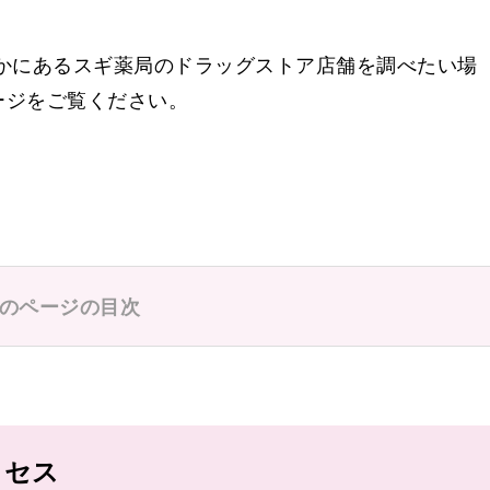
かにあるスギ薬局のドラッグストア店舗を調べたい場
ージをご覧ください。
のページの目次
錦通本町
広小路栄
広小路本町
クセス