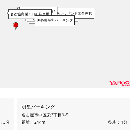
タイムズ 栄3丁目第2
イトマス駐車場
タイムズキング観光サウザンド栄住吉店
名鉄協商栄2丁目 駐車場
エムテックヒマラヤパーキング
明星パーキング
ミスターP名古屋栄第1駐車場
キティちゃん駐車場
プリンセスパーキング
伊勢町平和パーキング
明星パーキング
名古屋市中区栄3丁目9-5
：3分
距離：244m
徒歩：4分