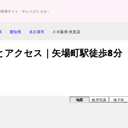
の情報サイト「キレイのミカタ」
局
愛知県
名古屋市
スギ薬局 伏見店
とアクセス｜矢場町駅徒歩8分
地図
航空写真
地下街