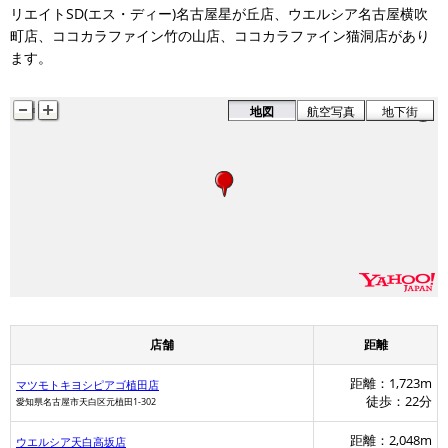
リエイトSD(エス・ディー)名古屋星が丘店、ウエルシア名古屋横吹
町店、ココカラファイン竹の山店、ココカラファイン猫洞店があり
ます。
地図
航空写真
地下街
店舗
距離
距離：1,723m
マツモトキヨシピアゴ植田店
徒歩：22分
愛知県名古屋市天白区元植田1-302
距離：2,048m
ウエルシア天白高坂店