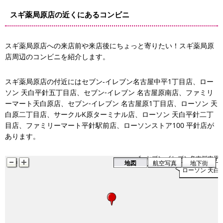
スギ薬局原店の近くにあるコンビニ
スギ薬局原店への来店前や来店後にちょっと寄りたい！スギ薬局原
店周辺のコンビニを紹介します。
セブン‐イレブン 名古屋原1丁目店
サークルK原ターミナル店
スギ薬局原店の付近にはセブン-イレブン名古屋中平1丁目店、ロー
ソン 天白平針五丁目店、セブン‐イレブン 名古屋原南店、ファミリ
ーマート天白原店、セブン‐イレブン 名古屋原1丁目店、ローソン 天
セブン‐イレブン 名古屋原南店
白原二丁目店、サークルK原ターミナル店、ローソン 天白平針二丁
ローソン 天白原二丁目店
目店、ファミリーマート平針駅前店、ローソンストア100 平針店が
あります。
セブン-イレブン名古屋中平
地図
航空写真
地下街
ローソン 天白