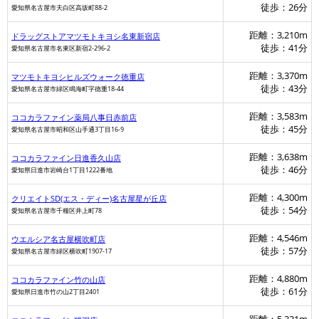
徒歩：26分
愛知県名古屋市天白区高坂町88-2
距離：3,210m
ドラッグストアマツモトキヨシ名東新宿店
徒歩：41分
愛知県名古屋市名東区新宿2-296-2
距離：3,370m
マツモトキヨシヒルズウォーク徳重店
徒歩：43分
愛知県名古屋市緑区鳴海町字徳重18-44
距離：3,583m
ココカラファイン薬局八事日赤前店
徒歩：45分
愛知県名古屋市昭和区山手通3丁目16-9
距離：3,638m
ココカラファイン日進香久山店
徒歩：46分
愛知県日進市岩崎台1丁目1222番地
距離：4,300m
クリエイトSD(エス・ディー)名古屋星が丘店
徒歩：54分
愛知県名古屋市千種区井上町78
距離：4,546m
ウエルシア名古屋横吹町店
徒歩：57分
愛知県名古屋市緑区横吹町1907-17
距離：4,880m
ココカラファイン竹の山店
徒歩：61分
愛知県日進市竹の山2丁目2401