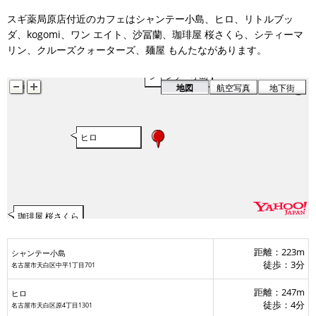
沙冨蘭
スギ薬局原店付近のカフェはシャンテー小島、ヒロ、リトルブッ
kogomi
ワン エイト
ダ、kogomi、ワン エイト、沙冨蘭、珈琲屋 桜さくら、シティーマ
リン、クルーズクォーターズ、麺屋 もんたながあります。
クルーズクォーターズ
シティーマリン
麺屋 もんたな
リトルブッダ
シャンテー小島
地図
航空写真
地下街
ヒロ
珈琲屋 桜さくら
距離：223m
シャンテー小島
徒歩：3分
名古屋市天白区中平1丁目701
距離：247m
ヒロ
徒歩：4分
名古屋市天白区原4丁目1301