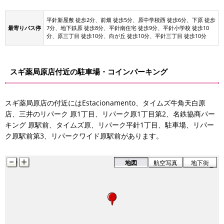
平針新屋敷 徒歩2分、前畑 徒歩5分、原中学校西 徒歩6分、下原 徒歩
最寄りバス停
7分、地下鉄原 徒歩8分、平針南住宅 徒歩9分、平針小学校 徒歩10
分、原三丁目 徒歩10分、向が丘 徒歩10分、平針三丁目 徒歩10分
スギ薬局原店付近の駐車場・コインパーキング
リパーク原駅前第3
リパークワイド原駅前
タイムズ原
リパーク原1丁目第2
スギ薬局原店の付近にはEstacionamento、タイムズ牛角天白原
名鉄協商パーキング 原駅前
タイムズ牛角天白原店
三井のリパーク 原1丁目
店、三井のリパーク 原1丁目、リパーク原1丁目第2、名鉄協商パー
リパー
駐車場
キング 原駅前、タイムズ原、リパーク平針1丁目、駐車場、リパー
ク原駅前第3、リパークワイド原駅前があります。
Estacionamento
地図
航空写真
地下街