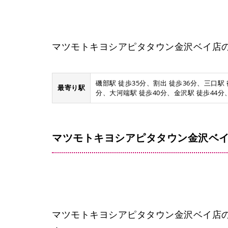
マツモトキヨシアピタタウン金沢ベイ店の
畝田
磯部駅 徒歩35分、割出 徒歩36分、三口駅
最寄り駅
分、大河端駅 徒歩40分、金沢駅 徒歩44分
マツモトキヨシアピタタウン金沢ベイ
市立工業高校前[金沢]
マツモトキヨシアピタタウン金沢ベイ店