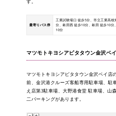
す。
工業試験場口 徒歩5分、市立工業高校東口
最寄りバス停
分、畝田西 徒歩10分、畝田 徒歩10分
10分
宝生寿し 第一駐車場
山森商店 月極有料駐車場
大野港食堂 駐車場
マツモトキヨシアピタタウン金沢ベ
マツモトキヨシアピタタウン金沢ベイ店の
前、金沢港クルーズ客船専用駐車場、駐
え店第3駐車場、大野港食堂 駐車場、山
二パーキングがあります。