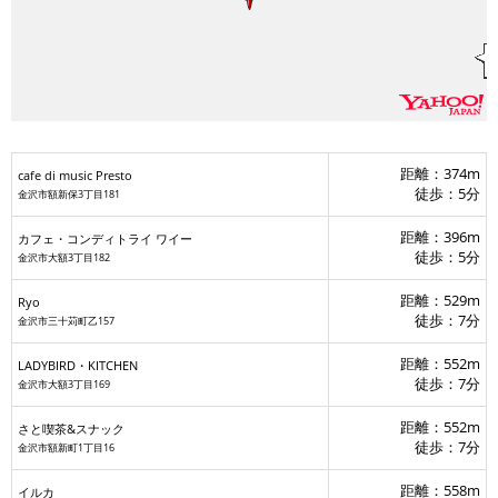
距離：374m
cafe di music Presto
徒歩：5分
金沢市額新保3丁目181
距離：396m
カフェ・コンディトライ ワイー
徒歩：5分
金沢市大額3丁目182
リーズカフェ&バー
距離：529m
Ryo
徒歩：7分
金沢市三十苅町乙157
Ryo
距離：552m
LADYBIRD・KITCHEN
徒歩：7分
金沢市大額3丁目169
距離：552m
さと喫茶&スナック
徒歩：7分
金沢市額新町1丁目16
距離：558m
イルカ