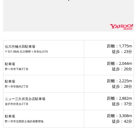
マツモトキヨシ
距離：1,775m
位川月極大田駐車場
徒歩：23分
〒921-8846 石川県野々市市位川74
距離：2,044m
駐車場
徒歩：26分
野々市市下林3丁目
距離：2,225m
駐車場
徒歩：28分
野々市市堀内2丁目
距離：2,882m
ニュー三久伏見台店駐車場
徒歩：37分
金沢市伏見台2丁目
距離：3,308m
駐車場
徒歩：42分
野々市市北西部土地区画整理地