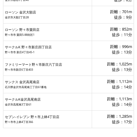
金沢市額谷3丁目46
距離：701m
ローソン 金沢大額店
徒歩：9分
金沢市大額2丁目28
距離：852m
ローソン 野々市粟田店
徒歩：11分
野々市市 粟田5‐88街区1
距離：996m
サークルK 野々市新庄四丁目店
ルK 野々市新庄四丁目店
徒歩：13分
野々市市 新庄4丁目45-1
距離：1,025m
ファミリーマート野々市新庄六丁目店
徒歩：13分
野々市市新庄6丁目403
距離：1,112m
サンクス 金沢高尾南店
徒歩：14分
石川県金沢市高尾南三丁目61番地
距離：1,113m
サークルK金沢高尾南店
徒歩：14分
金沢市高尾南3丁目61
距離：1,285m
セブン‐イレブン 野々市上林4丁目店
徒歩：17分
野々市市上林4丁目366