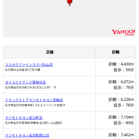
店舗
距離
距離：4,430m
ココカラファインラスパ白山店
徒歩：56分
石川県白山市倉光5丁目14番
距離：6,072m
ダイコクドラッグ香林坊店
徒歩：76分
石川県金沢市片町2-8-20 児玉ビルB1・1F
距離：6,226m
ドラッグストアマツモトキヨシ笠舞店
徒歩：78分
石川県金沢市笠舞本町1-2-6 エスペランサ赤坂1F
距離：7,104m
マツモトキヨシ近江町店
徒歩：89分
石川県金沢市青草町88番地 近江町いちば館内
距離：7,462m
マツモトキヨシ金沢駅西口店