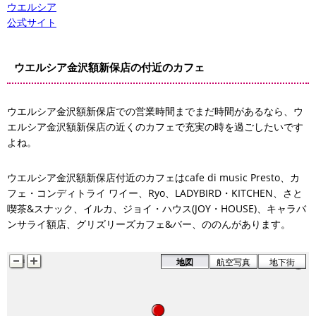
ウエルシア
公式サイト
ウエルシア金沢額新保店の付近のカフェ
ウエルシア金沢額新保店での営業時間までまだ時間があるなら、ウ
エルシア金沢額新保店の近くのカフェで充実の時を過ごしたいです
さと喫茶&スナック
よね。
ウエルシア金沢額新保店付近のカフェはcafe di music Presto、カ
フェ・コンディトライ ワイー、Ryo、LADYBIRD・KITCHEN、さと
喫茶&スナック、イルカ、ジョイ・ハウス(JOY・HOUSE)、キャラバ
ンサライ額店、グリズリーズカフェ&バー、ののんがあります。
cafe di music Presto
地図
航空写真
地下街