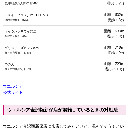
徒歩：7分
石川県金沢市大額3丁目141-1
距離：602m
ジョイ・ハウス(JOY・HOUSE)
徒歩：8分
金沢市大額3丁目255
距離：639m
キャラバンサライ額店
徒歩：8分
金沢市大額2丁目65
距離：719m
グリズリーズカフェ&バー
徒歩：9分
野々市市粟田1丁目159
距離：723m
ののん
徒歩：10分
野々市市粟田5丁目394
ウエルシア
公式サイト
ウエルシア金沢額新保店が混雑しているときの対処法
ウエルシア金沢額新保店に来店してみたいけど、混んでそう！とい