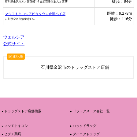
徒歩：94分
石川県金沢市木ノ新保町1-1 金沢百番街あんと西2F
距離：9,278m
マツモトキヨシアピタタウン金沢ベイ店
徒歩：116分
石川県金沢市無量寺4-56
ウエルシア
公式サイト
関連記事
石川県金沢市のドラッグストア店舗
ドラッグストア店舗検索
ドラッグストア会社一覧
マツモトキヨシ
ハックドラッグ
ヒグチ薬局
ダイコクドラッグ