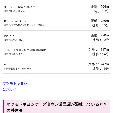
距離：704m
ギャラリー喫茶 北風茶房
徒歩：9分
長野市川合新田3456
距離：735m
Bakery Cafe CoCo
徒歩：10分
長野市 若里3-10-39 若里カンカン弐番館
距離：770m
わらかど
徒歩：10分
長野市若里3丁目2-1
距離：1,117m
丼丸 『登美屋』(2号店)長野稲葉店
徒歩：14分
長野市稲葉2566-1
epi
距離：1,247m
epi
徒歩：16分
長野県長野市青木島町649-2
マツモトキヨシ
公式サイト
マツモトキヨシケーズタウン若里店が混雑しているとき
の対処法