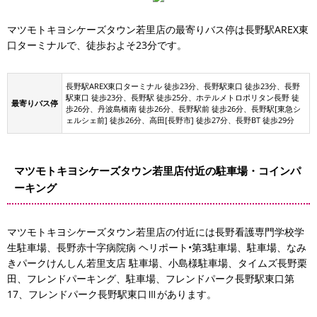
マツモトキヨシケーズタウン若里店の最寄りバス停は長野駅AREX東
口ターミナルで、徒歩およそ23分です。
駐車場
長野駅AREX東口ターミナル 徒歩23分、長野駅東口 徒歩23分、長野
駅東口 徒歩23分、長野駅 徒歩25分、ホテルメトロポリタン長野 徒
最寄りバス停
歩26分、丹波島橋南 徒歩26分、長野駅前 徒歩26分、長野駅[東急シ
ェルシェ前] 徒歩26分、高田[長野市] 徒歩27分、長野BT 徒歩29分
マツモトキヨシケーズタウン若里店付近の駐車場・コインパ
ーキング
マツモトキヨシケーズタウン若里店の付近には長野看護専門学校学
生駐車場、長野赤十字病院病 ヘリポート•第3駐車場、駐車場、なみ
きパークけんしん若里支店 駐車場、小島様駐車場、タイムズ長野栗
田、フレンドパーキング、駐車場、フレンドパーク長野駅東口第
17、フレンドパーク長野駅東口Ⅲがあります。