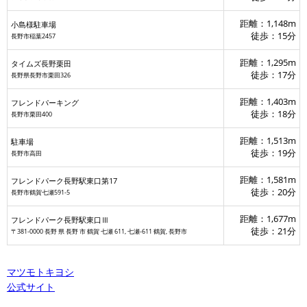
距離：1,148m
小島様駐車場
徒歩：15分
長野市稲葉2457
距離：1,295m
タイムズ長野栗田
徒歩：17分
長野県長野市栗田326
距離：1,403m
フレンドパーキング
徒歩：18分
長野市栗田400
距離：1,513m
駐車場
徒歩：19分
長野市高田
距離：1,581m
フレンドパーク長野駅東口第17
徒歩：20分
長野市鶴賀七瀬591-5
距離：1,677m
フレンドパーク長野駅東口Ⅲ
セブン‐イ
徒歩：21分
〒381-0000 長野 県 長野 市 鶴賀 七瀬 611, 七瀬-611 鶴賀, 長野市
マツモトキヨシ
公式サイト