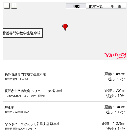
地図
航空写真
地下街
野看護専門学校学生駐車場
ート•第3駐車場
距離：487m
長野看護専門学校学生駐車場
徒歩：7分
長野市若里6丁目3-1
距離：751m
長野赤十字病院病 ヘリポート•第3駐車場
徒歩：10分
〒380-0928, 6丁目-7-1 若里, 長野市
距離：940m
駐車場
徒歩：12分
長野市大字栗田387-1
距離：1,076m
なみきパークけんしん若里支店 駐車場
徒歩：14分
長野県長野市若里1-201-17