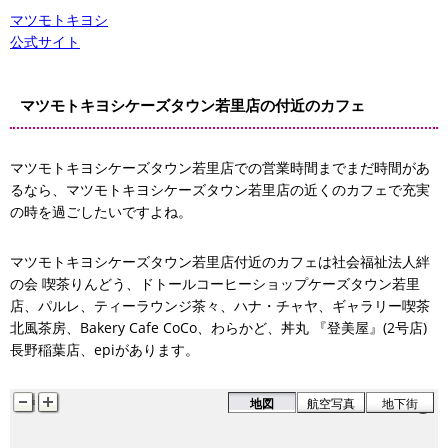
マツモトキヨシ
公式サイト
マツモトキヨシケーズタウン若里店の付近のカフェ
マツモトキヨシケーズタウン若里店での営業時間までまだ時間があ
るなら、マツモトキヨシケーズタウン若里店の近くのカフェで充実
の時を過ごしたいですよね。
マツモトキヨシケーズタウン若里店付近のカフェは社会福祉法人絆
の会 喫茶りんどう、ドトールコーヒーショップケーズタウン若里
店、パルレ、ティーラウンジ茶々、ハナ・チャヤ、ギャラリー喫茶
ドトールコーヒーショップケーズタウン若里店
北風茶房、Bakery Cafe CoCo、わらかど、丼丸 『登美屋』(2号店)
長野稲葉店、epiがあります。
地図
航空写真
地下街