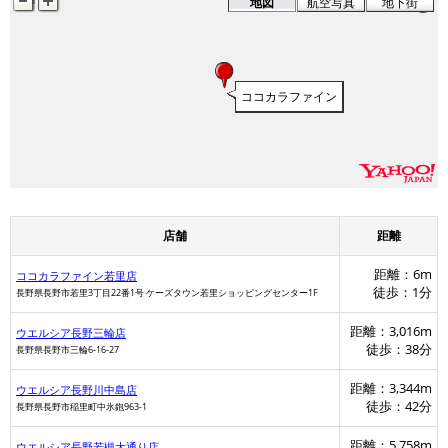
地図
航空写真
地下街
ココカラファイン
店舗
距離
距離：6m
ココカラファイン若里店
徒歩：1分
長野県長野市若里3丁目22番1号 ケーズタウン若里ショッピングセンター1F
距離：3,016m
ウエルシア長野三輪店
徒歩：38分
長野県長野市三輪6-16-27
距離：3,344m
ウエルシア長野川中島店
徒歩：42分
長野県長野市稲里町中氷鉋963-1
距離：5,758m
ウエルシア長野若槻大通り店