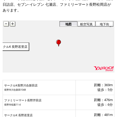
日詰店、セブン‐イレブン 七瀬店、ファミリーマート長野松岡店が
あります。
地図
航空写真
地下街
ークルK 長野若里店
距離：369m
サークルK長野川合新田店
徒歩：5分
長野市川合新田1048
サークルK長野川合新
距離：476m
ファミリーマート長野芹田店
徒歩：6分
長野市稲葉11-4
距離：481m
サークルK 長野若里店