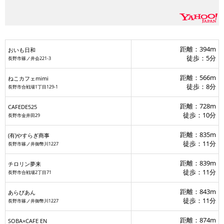
おいも日和
距離：394m
おいも日和
徒歩：5分
長野市篠ノ井会221-3
距離：566m
ねこカフェmimi
徒歩：8分
長野市合戦場1丁目129-1
距離：728m
CAFEDE525
徒歩：10分
長野市金井田29
距離：835m
(有)やすらぎ商事
徒歩：11分
長野市篠ノ井御幣川1227
距離：839m
チロリン夢来
徒歩：11分
長野市合戦場2丁目71
距離：843m
あらびあん
徒歩：11分
長野市篠ノ井御幣川1227
距離：874m
SOBA×CAFE EN