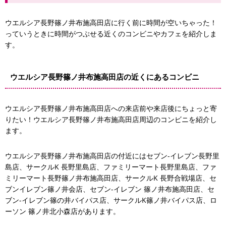
ウエルシア長野篠ノ井布施高田店に行く前に時間が空いちゃった！
っていうときに時間がつぶせる近くのコンビニやカフェを紹介しま
す。
ウエルシア長野篠ノ井布施高田店の近くにあるコンビニ
ウエルシア長野篠ノ井布施高田店への来店前や来店後にちょっと寄
りたい！ウエルシア長野篠ノ井布施高田店周辺のコンビニを紹介し
ます。
ウエルシア長野篠ノ井布施高田店の付近にはセブン-イレブン長野里
島店、サークルK 長野里島店、ファミリーマート長野里島店、ファ
ミリーマート長野篠ノ井布施高田店、サークルK 長野合戦場店、セ
ブンイレブン篠ノ井会店、セブン-イレブン 篠ノ井布施高田店、セ
フ
ブン-イレブン篠の井バイパス店、サークルK篠ノ井バイパス店、ロ
サ
セブン-イレブン長野里島店
ーソン 篠ノ井北小森店があります。