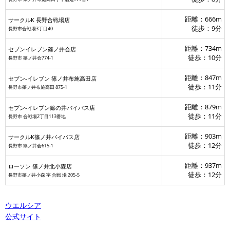
セブ
距離：666m
サークルK 長野合戦場店
徒歩：9分
長野市合戦場3丁目40
距離：734m
セブンイレブン篠ノ井会店
徒歩：10分
長野市 篠ノ井会774-1
サークルK篠ノ井バイパス店
距離：847m
セブン-イレブン 篠ノ井布施高田店
徒歩：11分
長野市篠ノ井布施高田 875-1
距離：879m
セブン-イレブン篠の井バイパス店
徒歩：11分
長野市 合戦場2丁目113番地
距離：903m
サークルK篠ノ井バイパス店
徒歩：12分
長野市 篠ノ井会615-1
距離：937m
ローソン 篠ノ井北小森店
徒歩：12分
長野市篠ノ井小森 字 合戦 場 205‐5
ウエルシア
公式サイト