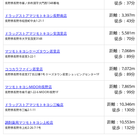
徒歩：37分
長野県長野市篠ノ井杵淵字大門西1348番地
距離：3,397m
ドラッグストアマツモトキヨシ長野南店
徒歩：43分
長野県長野市稲里町中央1-21-1
距離：5,581m
ドラッグストアマツモトキヨシ安茂里店
徒歩：70分
長野県長野市大字安茂里3148
距離：7,068m
マツモトキヨシケーズタウン若里店
徒歩：89分
長野県長野市若里3-22-1
距離：7,072m
ココカラファイン若里店
徒歩：89分
長野県長野市若里3丁目22番1号 ケーズタウン若里ショッピングセンター1F
距離：7,865m
マツモトキヨシMIDORI長野店
徒歩：99分
長野県長野市南千歳1-22-6 MIDORI長野1F
距離：10,346m
ドラッグストアマツモトキヨシ三輪店
徒歩：130分
長野県長野市三輪2-1-11
距離：10,553m
調剤薬局マツモトキヨシ上松店
徒歩：132分
長野県長野市上松2-26-7-1号