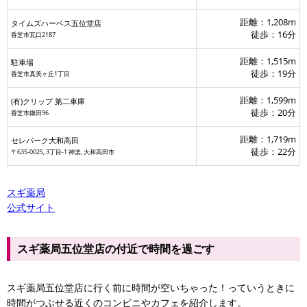
距離：1,208m
タイムズハーベス五位堂店
徒歩：16分
香芝市瓦口2187
距離：1,515m
駐車場
徒歩：19分
香芝市真美ヶ丘1丁目
距離：1,599m
(有)クリップ 第二車庫
徒歩：20分
香芝市鎌田96
距離：1,719m
セレパーク大和高田
ト香芝真美ヶ丘二丁目店
徒歩：22分
〒635-0025, 3丁目-1 神楽, 大和高田市
thローソン真美ケ丘店
スギ薬局
公式サイト
スギ薬局五位堂店の付近で時間を過ごす
スギ薬局五位堂店に行く前に時間が空いちゃった！っていうときに
時間がつぶせる近くのコンビニやカフェを紹介します。