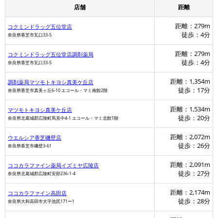
店舗
距離
距離：279m
コクミンドラッグ五位堂店
徒歩：4分
奈良県香芝市瓦口33-5
距離：279m
コクミンドラッグ五位堂店調剤薬局
徒歩：4分
奈良県香芝市瓦口33-5
距離：1,354m
調剤薬局マツモトキヨシ真美ケ丘店
徒歩：17分
奈良県香芝市真美ヶ丘6-10 エコール・マミ南館2階
距離：1,534m
マツモトキヨシ真美ケ丘店
徒歩：20分
奈良県北葛城郡広陵町馬見中4-1 エコール・マミ北館1階
距離：2,072m
ウエルシア香芝磯壁店
徒歩：26分
奈良県香芝市磯壁3-61
距離：2,091m
ココカラファイン薬局イズミヤ広陵店
徒歩：27分
奈良県北葛城郡広陵町安部236-1-4
距離：2,174m
ココカラファイン高田店
徒歩：28分
奈良県大和高田市大字池尻171ー1