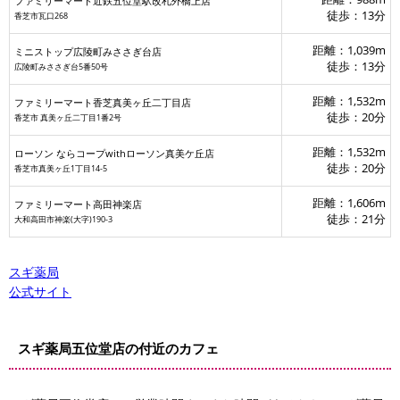
ファミリーマート近鉄五位堂駅改札外橋上店
徒歩：13分
香芝市瓦口268
距離：1,039m
ミニストップ広陵町みささぎ台店
徒歩：13分
広陵町みささぎ台5番50号
距離：1,532m
ファミリーマート香芝真美ヶ丘二丁目店
徒歩：20分
香芝市 真美ヶ丘二丁目1番2号
距離：1,532m
ローソン ならコープwithローソン真美ケ丘店
徒歩：20分
香芝市真美ヶ丘1丁目14-5
距離：1,606m
ファミリーマート高田神楽店
徒歩：21分
大和高田市神楽(大字)190-3
スギ薬局
公式サイト
ムドール-
スギ薬局五位堂店の付近のカフェ