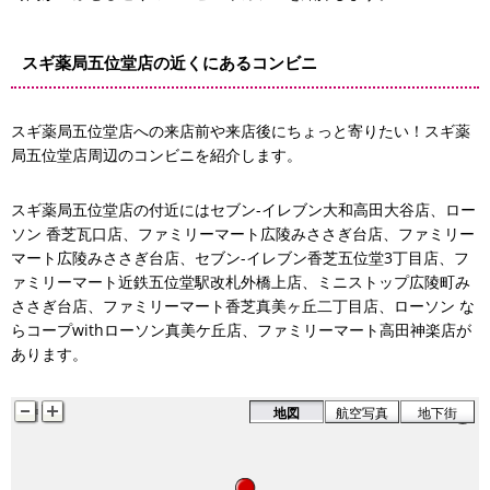
スギ薬局五位堂店の近くにあるコンビニ
スギ薬局五位堂店への来店前や来店後にちょっと寄りたい！スギ薬
局五位堂店周辺のコンビニを紹介します。
堂駅改札外橋上店
スギ薬局五位堂店の付近にはセブン-イレブン大和高田大谷店、ロー
ソン 香芝瓦口店
ソン 香芝瓦口店、ファミリーマート広陵みささぎ台店、ファミリー
マート広陵みささぎ台店、セブン-イレブン香芝五位堂3丁目店、フ
ァミリーマート近鉄五位堂駅改札外橋上店、ミニストップ広陵町み
ささぎ台店、ファミリーマート香芝真美ヶ丘二丁目店、ローソン な
らコープwithローソン真美ケ丘店、ファミリーマート高田神楽店が
あります。
地図
航空写真
地下街