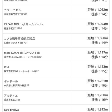
奈良県香芝市瓦口2305
距離：1,052m
カフェ コロン
徒歩：14分
奈良県香芝市瓦口2305
距離：1,074m
CREAM DOLL -クリームドール-
徒歩：14分
香芝市瓦口2251-1
距離：1,088m
コメダ珈琲店 奈良広陵店
徒歩：14分
広陵町みささぎ台5-43
距離：1,117m
mimi DAYAFTERDAYCOFFEE
徒歩：14分
香芝市 瓦口2238シャーメゾン秋山101
距離：1,153m
RISE
徒歩：15分
香芝市瓦口68 サントゥネール寿2F
距離：1,231m
ポムドール
徒歩：16分
奈良県大和高田市神楽26
距離：1,268m
アミティエ
徒歩：16分
香芝市瓦口2166
距離：1,315m
cafe braliva