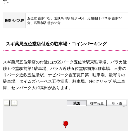
す。
五位堂 徒歩13分、近鉄高田駅 徒歩24分、疋相南口 バス停 徒歩27
最寄りバス停
分、高田市駅 徒歩35分
スギ薬局五位堂店付近の駐車場・コインパーキング
ク五位堂駅東駐車場
スギ薬局五位堂店の付近にはGSパーク五位堂駅東駐車場、パラカ近
鉄五位堂駅前第1駐車場、パラカ近鉄五位堂駅前第2駐車場、三井の
リパーク近鉄五位堂駅、ナビパーク香芝瓦口第1 駐車場、最寄りの
駐車場、タイムズハーベス五位堂店、駐車場、(有)クリップ 第二車
庫、セレパーク大和高田があります。
地図
航空写真
地下街