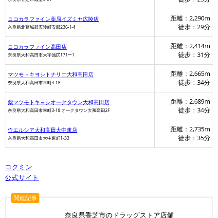
距離：2,290m
ココカラファイン薬局イズミヤ広陵店
徒歩：29分
奈良県北葛城郡広陵町安部236-1-4
距離：2,414m
ココカラファイン高田店
徒歩：31分
奈良県大和高田市大字池尻171ー1
距離：2,665m
マツモトキヨシトナリエ大和高田店
徒歩：34分
奈良県大和高田市幸町3-18
距離：2,689m
薬マツモトキヨシオークタウン大和高田店
徒歩：34分
奈良県大和高田市幸町3-18 オークタウン大和高田2F
距離：2,735m
ウエルシア大和高田大中東店
徒歩：35分
奈良県大和高田市大中東町1-33
コクミン
公式サイト
関連記事
奈良県香芝市のドラッグストア店舗