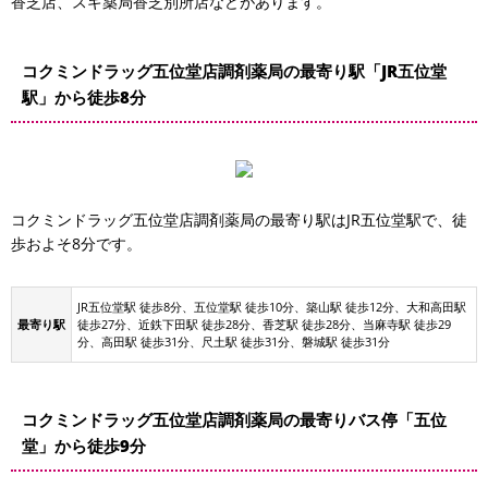
香芝店、スギ薬局香芝別所店などがあります。
コクミンドラッグ五位堂店調剤薬局の最寄り駅「JR五位堂
駅」から徒歩8分
コクミンドラッグ五位堂店調剤薬局の最寄り駅はJR五位堂駅で、徒
歩およそ8分です。
高塚地区公園駐車場
JR五位堂駅 徒歩8分、五位堂駅 徒歩10分、築山駅 徒歩12分、大和高田駅
最寄り駅
徒歩27分、近鉄下田駅 徒歩28分、香芝駅 徒歩28分、当麻寺駅 徒歩29
分、高田駅 徒歩31分、尺土駅 徒歩31分、磐城駅 徒歩31分
コクミンドラッグ五位堂店調剤薬局の最寄りバス停「五位
堂」から徒歩9分
場