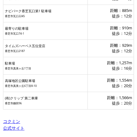
距離：885m
ナビパーク香芝瓦口第1 駐車場
徒歩：12分
香芝市瓦口2245
距離：910m
最寄りの駐車場
徒歩：12分
香芝市瓦口74-1
距離：929m
タイムズハーベス五位堂店
徒歩：12分
香芝市瓦口2187
距離：1,257m
駐車場
徒歩：16分
香芝市真美ヶ丘1丁目
距離：1,554m
高塚地区公園駐車場
徒歩：20分
香芝市真美ヶ丘6丁目8-10
距離：1,566m
(有)クリップ 第二車庫
徒歩：20分
香芝市鎌田96
コクミン
公式サイト