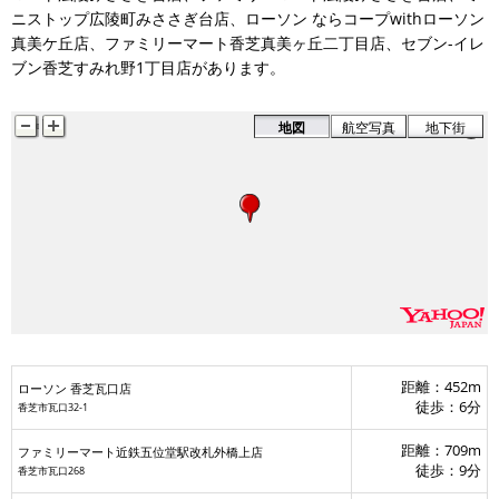
ニストップ広陵町みささぎ台店、ローソン ならコープwithローソン
真美ケ丘店、ファミリーマート香芝真美ヶ丘二丁目店、セブン-イレ
ローソン 香芝瓦口店
ブン香芝すみれ野1丁目店があります。
香芝五位堂3丁目店
地図
航空写真
地下街
距離：452m
ローソン 香芝瓦口店
徒歩：6分
香芝市瓦口32-1
距離：709m
ファミリーマート近鉄五位堂駅改札外橋上店
徒歩：9分
香芝市瓦口268