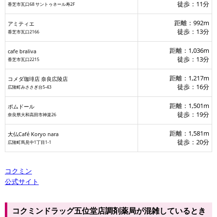
徒歩：11分
香芝市瓦口68 サントゥネール寿2F
距離：992m
アミティエ
徒歩：13分
香芝市瓦口2166
距離：1,036m
cafe braliva
徒歩：13分
香芝市瓦口2215
距離：1,217m
コメダ珈琲店 奈良広陵店
徒歩：16分
広陵町みささぎ台5-43
距離：1,501m
ポムドール
徒歩：19分
奈良県大和高田市神楽26
距離：1,581m
大仏Café Koryo nara
徒歩：20分
広陵町馬見中1丁目1-1
コクミン
公式サイト
コクミンドラッグ五位堂店調剤薬局が混雑しているとき