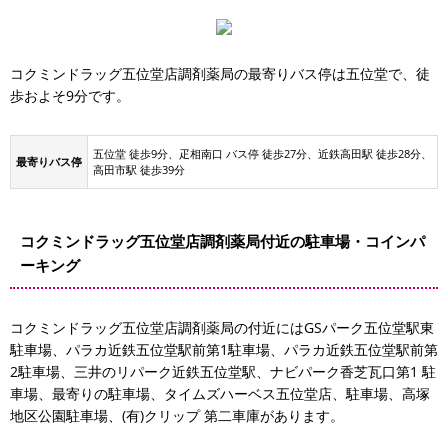
コクミンドラッグ五位堂店調剤薬局の最寄りバス停は五位堂で、徒
歩およそ9分です。
五位堂 徒歩9分、疋相南口 バス停 徒歩27分、近鉄高田駅 徒歩28分、
最寄りバス停
高田市駅 徒歩39分
ビパーク香芝瓦口第1 駐車場
五位堂店
コクミンドラッグ五位堂店調剤薬局付近の駐車場・コインパ
パーク近鉄五位堂駅
ーキング
堂駅前第2駐車場
コクミンドラッグ五位堂店調剤薬局の付近にはGSパーク五位堂駅東
位堂駅前第1駐車場
駐車場、パラカ近鉄五位堂駅前第1駐車場、パラカ近鉄五位堂駅前第
GSパーク五位堂駅東駐車場
2駐車場、三井のリパーク近鉄五位堂駅、ナビパーク香芝瓦口第1 駐
車場、最寄りの駐車場、タイムズハーベス五位堂店、駐車場、高塚
地区公園駐車場、(有)クリップ 第二車庫があります。