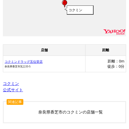
コクミン
店舗
距離
距離：0m
コクミンドラッグ五位堂店
徒歩：0分
マツモ
奈良県香芝市瓦口33-5
コクミン
公式サイト
マツモトキヨ
関連記事
奈良県香芝市のコクミンの店舗一覧