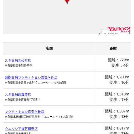
スギ薬局
店舗
距離
距離：279m
スギ薬局五位堂店
徒歩：4分
奈良県香芝市別所42-5
距離：1,200m
調剤薬局マツモトキヨシ真美ケ丘店
徒歩：16分
奈良県香芝市真美ヶ丘6-10 エコール・マミ南館2階
距離：1,313m
スギ薬局西真美店
徒歩：17分
奈良県香芝市西真美1丁目5-1
距離：1,387m
マツモトキヨシ真美ケ丘店
徒歩：18分
奈良県北葛城郡広陵町馬見中4-1 エコール・マミ北館1階
距離：1,817m
ウエルシア香芝磯壁店
徒歩：23分
奈良県香芝市磯壁3-61