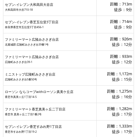
距離：713m
セブン-イレブン大和高田大谷店
徒歩：9分
大和高田市大谷710-18
距離：714m
セブン-イレブン香芝五位堂3丁目店
徒歩：9分
奈良県香芝市五位堂3丁目456-1
距離：926m
ファミリーマート広陵みささぎ台店
徒歩：12分
北葛城郡 広陵町みささぎ台39番1号
距離：933m
ファミリーマート広陵みささぎ台店
徒歩：12分
広陵町みささぎ台39-1
距離：1,172m
ミニストップ広陵町みささぎ台店
徒歩：15分
広陵町みささぎ台5番50号
距離：1,275m
ローソン ならコープwithローソン真美ケ丘店
徒歩：16分
香芝市真美ヶ丘1丁目14-5
距離：1,282m
ファミリーマート香芝真美ヶ丘二丁目店
徒歩：17分
香芝市 真美ヶ丘二丁目1番2号
距離：1,333m
セブン-イレブン香芝すみれ野1丁目店
徒歩：17分
香芝市すみれ野1丁目19-2