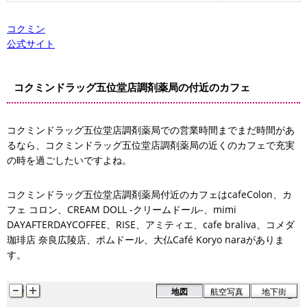
コクミン
公式サイト
コクミンドラッグ五位堂店調剤薬局の付近のカフェ
コクミンドラッグ五位堂店調剤薬局での営業時間までまだ時間があ
EAM DOLL -クリームドール-
るなら、コクミンドラッグ五位堂店調剤薬局の近くのカフェで充実
フェ コロン
FTERDAYCOFFEE
の時を過ごしたいですよね。
cafeColon
コクミンドラッグ五位堂店調剤薬局付近のカフェはcafeColon、カ
フェ コロン、CREAM DOLL -クリームドール-、mimi
DAYAFTERDAYCOFFEE、RISE、アミティエ、cafe braliva、コメダ
珈琲店 奈良広陵店、ポムドール、大仏Café Koryo naraがありま
す。
地図
航空写真
地下街