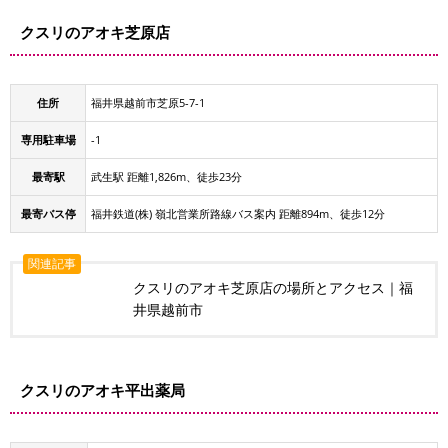
クスリのアオキ芝原店
住所
福井県越前市芝原5-7-1
専用駐車場
-1
最寄駅
武生駅 距離1,826m、徒歩23分
最寄バス停
福井鉄道(株) 嶺北営業所路線バス案内 距離894m、徒歩12分
関連記事
クスリのアオキ芝原店の場所とアクセス｜福
井県越前市
クスリのアオキ平出薬局