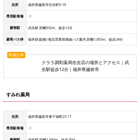
住所
福井県越前市住吉町9-19
専用駐車場
-1
最寄駅
武生駅 距離932m、徒歩12分
最寄バス停
福井鉄道(株) 嶺北営業所路線バス案内 距離1,855m、徒歩24分
関連記事
クララ調剤薬局住吉店の場所とアクセス｜武
生駅徒歩12分｜福井県越前市
すみれ薬局
住所
福井県越前市東千福町23-17
専用駐車場
-1
最寄駅
武生駅 距離1,930m、徒歩25分