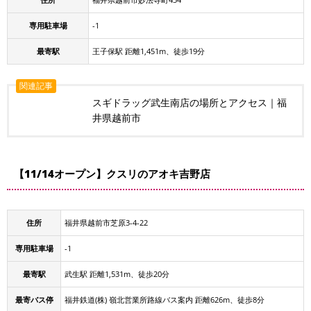
専用駐車場
-1
最寄駅
王子保駅 距離1,451m、徒歩19分
関連記事
スギドラッグ武生南店の場所とアクセス｜福
井県越前市
【11/14オープン】クスリのアオキ吉野店
住所
福井県越前市芝原3-4-22
専用駐車場
-1
最寄駅
武生駅 距離1,531m、徒歩20分
最寄バス停
福井鉄道(株) 嶺北営業所路線バス案内 距離626m、徒歩8分