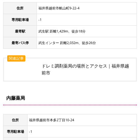
住所
福井県越前市帆山町9-22-4
専用駐車場
-1
最寄駅
武生駅 距離1,429m、徒歩18分
最寄バス停
武生インター 距離2,032m、徒歩26分
関連記事
ドレミ調剤薬局の場所とアクセス｜福井県越
前市
内藤薬局
住所
福井県越前市本多2丁目10-24
専用駐車場
-1