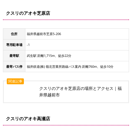
クスリのアオキ芝原店
住所
福井県越前市芝原5-206
専用駐車場
-1
最寄駅
武生駅 距離1,715m、徒歩22分
最寄バス停
福井鉄道(株) 嶺北営業所路線バス案内 距離760m、徒歩10分
関連記事
クスリのアオキ芝原店の場所とアクセス｜福
井県越前市
クスリのアオキ高瀬店