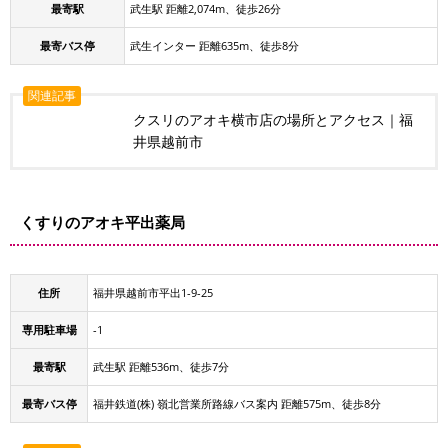
最寄駅
武生駅 距離2,074m、徒歩26分
最寄バス停
武生インター 距離635m、徒歩8分
関連記事
クスリのアオキ横市店の場所とアクセス｜福
井県越前市
くすりのアオキ平出薬局
住所
福井県越前市平出1-9-25
専用駐車場
-1
最寄駅
武生駅 距離536m、徒歩7分
最寄バス停
福井鉄道(株) 嶺北営業所路線バス案内 距離575m、徒歩8分