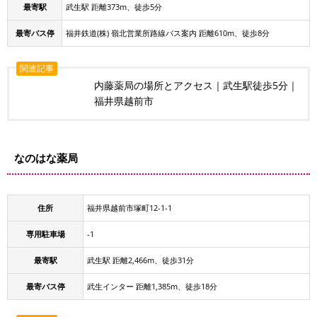
最寄駅
武生駅 距離373m、徒歩5分
最寄バス停
福井鉄道(株) 嶺北営業所路線バス案内 距離610m、徒歩8分
関連記事
内藤薬局の場所とアクセス｜武生駅徒歩5分｜
福井県越前市
なのはな薬局
住所
福井県越前市塚町12-1-1
専用駐車場
-1
最寄駅
武生駅 距離2,466m、徒歩31分
最寄バス停
武生インター 距離1,385m、徒歩18分