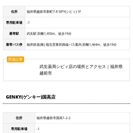
住所
福井県越前市新町7-8 SIPY(シピィ) 1F
専用駐車場
-1
最寄駅
武生駅 距離1,450m、徒歩19分
最寄バス停
福井鉄道(株) 嶺北営業所路線バス案内 距離1,464m、徒歩19分
関連記事
武生薬局シピィ店の場所とアクセス｜福井県
越前市
GENKY(ゲンキー)国高店
住所
福井県越前市国高1-2-2
専用駐車場
-1