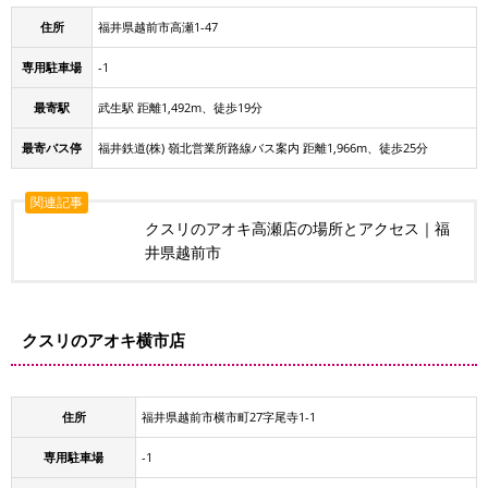
住所
福井県越前市高瀬1-47
専用駐車場
-1
最寄駅
武生駅 距離1,492m、徒歩19分
最寄バス停
福井鉄道(株) 嶺北営業所路線バス案内 距離1,966m、徒歩25分
関連記事
クスリのアオキ高瀬店の場所とアクセス｜福
井県越前市
クスリのアオキ横市店
住所
福井県越前市横市町27字尾寺1-1
専用駐車場
-1