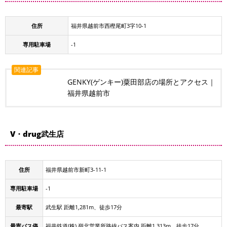
住所
福井県越前市西樫尾町3字10-1
専用駐車場
-1
関連記事
GENKY(ゲンキー)粟田部店の場所とアクセス｜
福井県越前市
V・drug武生店
住所
福井県越前市新町3-11-1
専用駐車場
-1
最寄駅
武生駅 距離1,281m、徒歩17分
最寄バス停
福井鉄道(株) 嶺北営業所路線バス案内 距離1,313m、徒歩17分