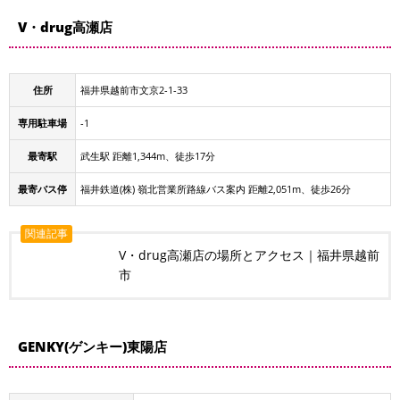
V・drug高瀬店
住所
福井県越前市文京2-1-33
専用駐車場
-1
最寄駅
武生駅 距離1,344m、徒歩17分
最寄バス停
福井鉄道(株) 嶺北営業所路線バス案内 距離2,051m、徒歩26分
関連記事
V・drug高瀬店の場所とアクセス｜福井県越前
市
GENKY(ゲンキー)東陽店