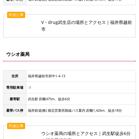
関連記事
V・drug武生店の場所とアクセス｜福井県越前
市
ウシオ薬局
住所
福井県越前市府中1-4-13
専用駐車場
-1
最寄駅
武生駅 距離475m、徒歩6分
最寄バス停
福井鉄道(株) 嶺北営業所路線バス案内 距離1,426m、徒歩18分
関連記事
ウシオ薬局の場所とアクセス｜武生駅徒歩6分