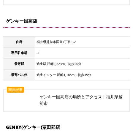
ゲンキー国高店
住所
福井県越前市国高1丁目1-2
専用駐車場
-1
最寄駅
武生駅 距離1,523m、徒歩20分
最寄バス停
武生インター 距離1,188m、徒歩15分
関連記事
ゲンキー国高店の場所とアクセス｜福井県越
前市
GENKY(ゲンキー)粟田部店