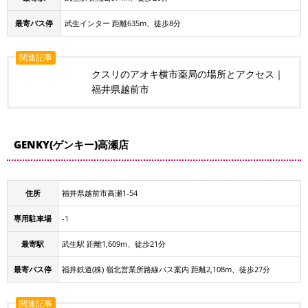
最寄バス停
武生インター 距離635m、徒歩8分
関連記事
クスリのアオキ横市薬局の場所とアクセス｜
福井県越前市
GENKY(ゲンキー)高瀬店
住所
福井県越前市高瀬1-54
専用駐車場
-1
最寄駅
武生駅 距離1,609m、徒歩21分
最寄バス停
福井鉄道(株) 嶺北営業所路線バス案内 距離2,108m、徒歩27分
関連記事