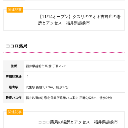
関連記事
【11/14オープン】クスリのアオキ吉野店の場
所とアクセス｜福井県越前市
ココロ薬局
住所
福井県越前市高瀬1丁目20-21
専用駐車場
-1
最寄駅
武生駅 距離1,339m、徒歩17分
最寄バス停
福井鉄道(株) 嶺北営業所路線バス案内 距離2,026m、徒歩26分
関連記事
ココロ薬局の場所とアクセス｜福井県越前市