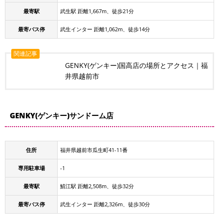
最寄駅
武生駅 距離1,667m、徒歩21分
最寄バス停
武生インター 距離1,062m、徒歩14分
関連記事
GENKY(ゲンキー)国高店の場所とアクセス｜福
井県越前市
GENKY(ゲンキー)サンドーム店
住所
福井県越前市瓜生町41-11番
専用駐車場
-1
最寄駅
鯖江駅 距離2,508m、徒歩32分
最寄バス停
武生インター 距離2,326m、徒歩30分