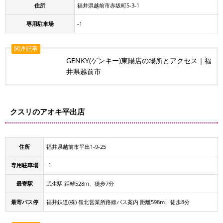
住所
福井県越前市赤坂町5-3-1
専用駐車場
-1
関連記事
GENKY(ゲンキー)東陽店の場所とアクセス｜福
井県越前市
クスリのアオキ平出店
住所
福井県越前市平出1-9-25
専用駐車場
-1
最寄駅
武生駅 距離528m、徒歩7分
最寄バス停
福井鉄道(株) 嶺北営業所路線バス案内 距離598m、徒歩8分