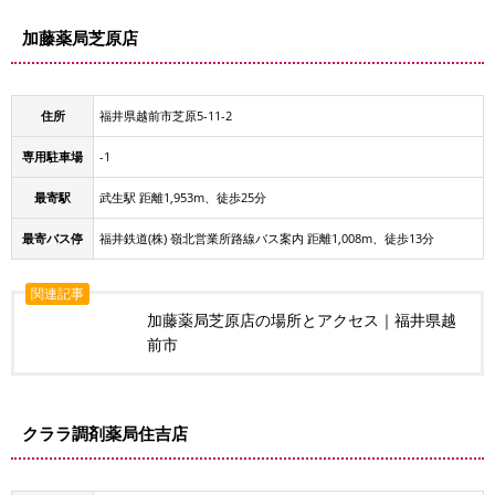
加藤薬局芝原店
住所
福井県越前市芝原5-11-2
専用駐車場
-1
最寄駅
武生駅 距離1,953m、徒歩25分
最寄バス停
福井鉄道(株) 嶺北営業所路線バス案内 距離1,008m、徒歩13分
関連記事
加藤薬局芝原店の場所とアクセス｜福井県越
前市
クララ調剤薬局住吉店