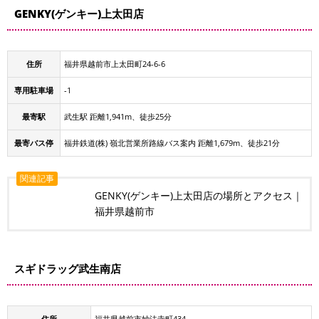
GENKY(ゲンキー)上太田店
住所
福井県越前市上太田町24-6-6
専用駐車場
-1
最寄駅
武生駅 距離1,941m、徒歩25分
最寄バス停
福井鉄道(株) 嶺北営業所路線バス案内 距離1,679m、徒歩21分
関連記事
GENKY(ゲンキー)上太田店の場所とアクセス｜
福井県越前市
スギドラッグ武生南店
住所
福井県越前市妙法寺町434