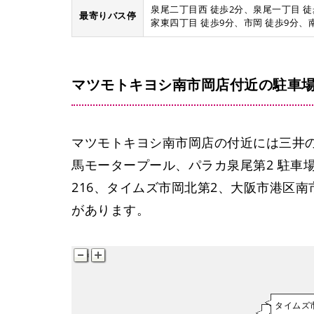
泉尾二丁目西 徒歩2分、泉尾一丁目 徒
最寄りバス停
家東四丁目 徒歩9分、市岡 徒歩9分、南
マツモトキヨシ南市岡店付近の駐車
マツモトキヨシ南市岡店の付近には三井の
馬モータープール、パラカ泉尾第2 駐車
216、タイムズ市岡北第2、大阪市港区南
があります。
タイムズ
タイムズ