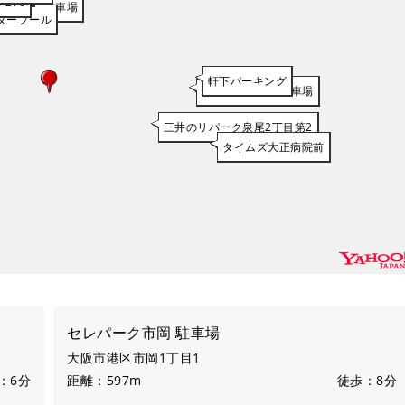
216
ーク市岡 駐車場
タープール
軒下パーキング
パラカ泉尾第2 駐車場
三井のリパーク泉尾2丁目第2
タイムズ大正病院前
セレパーク市岡 駐車場
大阪市港区市岡1丁目1
：6分
距離：597m
徒歩：8分