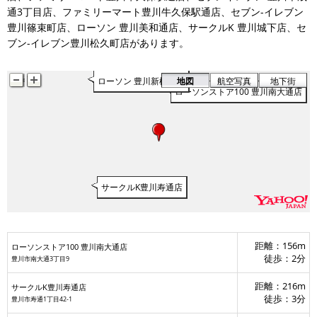
ファミリ
通3丁目店、ファミリーマート豊川牛久保駅通店、セブン-イレブン
豊川篠束町店、ローソン 豊川美和通店、サークルK 豊川城下店、セ
ブン-イレブン豊川松久町店があります。
ローソン 豊川新桜町店
地図
航空写真
地下街
ローソンストア100 豊川南大通店
サークルK豊川寿通店
距離：156m
ローソンストア100 豊川南大通店
徒歩：2分
豊川市南大通3丁目9
距離：216m
サークルK豊川寿通店
徒歩：3分
豊川市寿通1丁目42-1