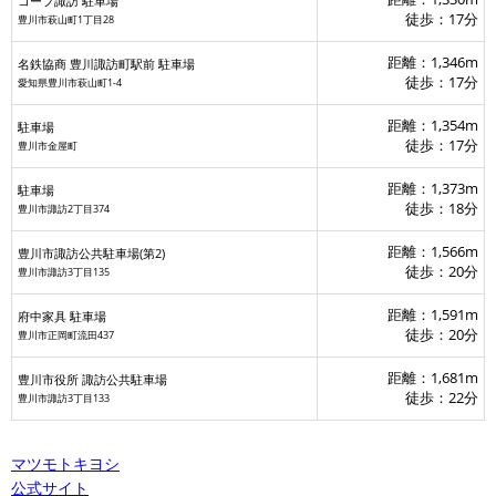
コープ諏訪 駐車場
徒歩：17分
豊川市萩山町1丁目28
距離：1,346m
名鉄協商 豊川諏訪町駅前 駐車場
徒歩：17分
愛知県豊川市萩山町1-4
距離：1,354m
駐車場
徒歩：17分
豊川市金屋町
距離：1,373m
駐車場
徒歩：18分
豊川市諏訪2丁目374
距離：1,566m
豊川市諏訪公共駐車場(第2)
徒歩：20分
豊川市諏訪3丁目135
距離：1,591m
府中家具 駐車場
徒歩：20分
豊川市正岡町流田437
距離：1,681m
豊川市役所 諏訪公共駐車場
徒歩：22分
豊川市諏訪3丁目133
マツモトキヨシ
公式サイト