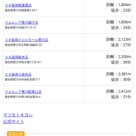
距離：1,804m
スギ薬局開運通店
徒歩：23分
愛知県豊川市開運通2-68-1
距離：1,856m
ウエルシア豊川蔵子店
徒歩：24分
愛知県豊川市蔵子5-16-15
距離：2,123m
スギ薬局クロスモール豊川店
徒歩：27分
愛知県豊川市正岡町胡麻田722
距離：2,326m
スギ薬局桜木店
徒歩：30分
愛知県豊川市桜木通5丁目18-1
距離：2,381m
スギ薬局小坂井店
徒歩：30分
愛知県豊川市伊奈町新屋77-1
距離：2,412m
ウエルシア豊川駅東口店
徒歩：31分
愛知県豊川市豊川町波通34-4
マツモトキヨシ
公式サイト
関連記事