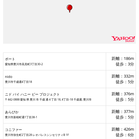
距離：186m
ポート
コニファー
徒歩：3分
愛知県豊川市高見町3丁目30-2
距離：332m
nido
徒歩：5分
豊川市千歳通4丁目18
距離：376m
ニド バイ ハニー ビー プロジェクト
徒歩：5分
〒442-0888 愛知 県 豊川 市 千歳 通 4 丁目 18, 4丁目-18 千歳通, 豊川市
距離：377m
あらびか
徒歩：5分
豊川市新桜町通1丁目38-1
距離：426m
コニファー
徒歩：6分
豊川市弥生町2丁目28 レオパレスシンセリティB 1F