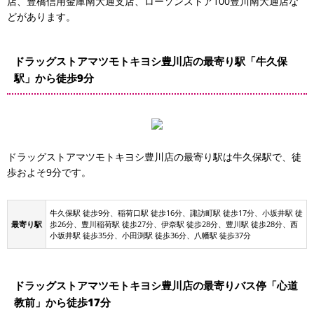
店、豊橋信用金庫南大通支店、ローソンストア100豊川南大通店な
どがあります。
ドラッグストアマツモトキヨシ豊川店の最寄り駅「牛久保
駅」から徒歩9分
ドラッグストアマツモトキヨシ豊川店の最寄り駅は牛久保駅で、徒
諏訪公共駐車場
歩およそ9分です。
訪公共駐車場(第2)
牛久保駅 徒歩9分、稲荷口駅 徒歩16分、諏訪町駅 徒歩17分、小坂井駅 徒
最寄り駅
歩26分、豊川稲荷駅 徒歩27分、伊奈駅 徒歩28分、豊川駅 徒歩28分、西
駐車場
小坂井駅 徒歩35分、小田渕駅 徒歩36分、八幡駅 徒歩37分
商 豊川諏訪町駅前 駐車場
ドラッグストアマツモトキヨシ豊川店の最寄りバス停「心道
教前」から徒歩17分