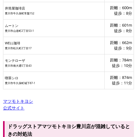
距離：600m
井筒屋珈琲店
徒歩：8分
豊川市牛久保町常盤152
距離：601m
ムートン
徒歩：8分
豊川市山道町2丁目53-1
距離：662m
WELL珈琲
徒歩：9分
豊川市松久町2丁目17
距離：784m
モンテローザ
徒歩：10分
豊川市南大通5丁目43
距離：874m
喫茶シロ
徒歩：11分
豊川市牛久保町城下87-1
マツモトキヨシ
公式サイト
ドラッグストアマツモトキヨシ豊川店が混雑していると
きの対処法