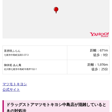
距離：671m
茶房咲ふらん
徒歩：9分
七尾市中島町浜田3-37-3
距離：1,976m
御休処 あん庵
徒歩：25分
石川県七尾市中島町中島甲102-1
マツモトキヨシ
公式サイト
ドラッグストアマツモトキヨシ中島店が混雑していると
きの対処法