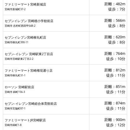
距離：482m
ファミリーマート宮崎新城店
徒歩：7分
宮崎市新城町37-2
距離：566m
セブンイレブン 宮崎檍小学校前店
ソン 宮崎駅前店
徒歩：8分
宮崎市 吉村町西田甲648-2
セブン-イレブン 宮崎駅東2丁目店
距離：620m
セブンイレブン宮崎柳丸町店
ファミリーマートJR宮崎駅店
徒歩：8分
宮崎市柳丸町390-11
距離：764m
セブン-イレブン 宮崎駅東2丁目店
セブン-イレブン宮崎総合体育館前店
徒歩：10分
宮崎市宮崎駅東2丁目2-2
距離：812m
ファミリーマート宮崎権現通り店
徒歩：11分
宮崎市柳丸町31-1
距離：851m
ローソン 宮崎駅前店
徒歩：11分
宮崎市 錦町156‐3
距離：874m
セブン-イレブン宮崎総合体育館前店
徒歩：11分
宮崎市宮脇町87-1
距離：900m
ファミリーマートJR宮崎駅店
徒歩：12分
宮崎市錦町1-8