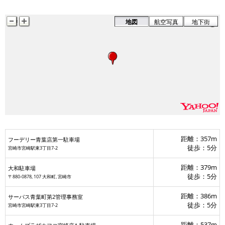
地図
航空写真
地下街
フーデリー青葉店第一駐車場
サーパス青葉町第2管理事務室
距離：357m
フーデリー青葉店第一駐車場
ホームプラザナフコ宮崎店A 駐車場
徒歩：5分
宮崎市宮崎駅東3丁目7-2
大和駐車場
距離：379m
大和駐車場
徒歩：5分
〒880-0878, 107 大和町, 宮崎市
距離：386m
サーパス青葉町第2管理事務室
徒歩：5分
宮崎市宮崎駅東3丁目7-2
ーク宮崎駅西口
距離：537m