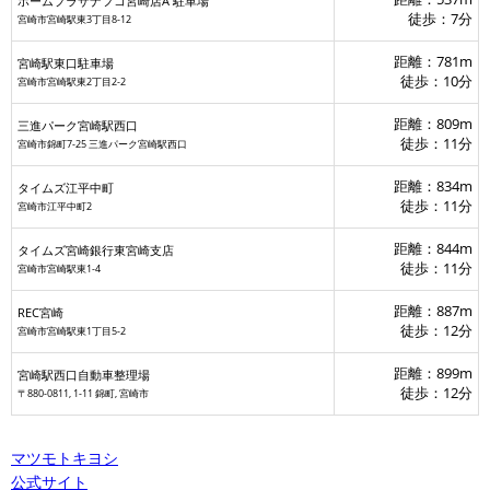
ホームプラザナフコ宮崎店A 駐車場
徒歩：7分
宮崎市宮崎駅東3丁目8-12
宮崎駅東口駐車場
西口自動車整理場
距離：781m
宮崎駅東口駐車場
タイムズ宮崎銀行東宮崎支店
徒歩：10分
宮崎市宮崎駅東2丁目2-2
REC宮崎
距離：809m
三進パーク宮崎駅西口
徒歩：11分
宮崎市錦町7-25 三進パーク宮崎駅西口
距離：834m
タイムズ江平中町
徒歩：11分
宮崎市江平中町2
距離：844m
タイムズ宮崎銀行東宮崎支店
徒歩：11分
宮崎市宮崎駅東1-4
距離：887m
REC宮崎
徒歩：12分
宮崎市宮崎駅東1丁目5-2
距離：899m
宮崎駅西口自動車整理場
徒歩：12分
〒880-0811, 1-11 錦町, 宮崎市
マツモトキヨシ
公式サイト