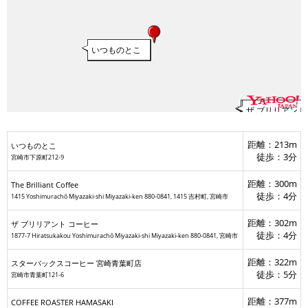
いつものとこ
マツモトキヨシ
ザ ブリリアント
The Brilliant Cof
距離：213m
いつものとこ
スターバックスコーヒー 宮崎青葉町店
徒歩：3分
宮崎市下原町212-9
距離：300m
MAHALO DOUGHNUT LABO
The Brilliant Coffee
徒歩：4分
1415 Yoshimurachō Miyazaki-shi Miyazaki-ken 880-0841, 1415 吉村町, 宮崎市
距離：302m
ザ ブリリアント コーヒー
徒歩：4分
1877-7 Hiratsukakou Yoshimurachō Miyazaki-shi Miyazaki-ken 880-0841, 宮崎市
距離：322m
スターバックスコーヒー 宮崎青葉町店
徒歩：5分
宮崎市青葉町121-6
距離：377m
COFFEE ROASTER HAMASAKI