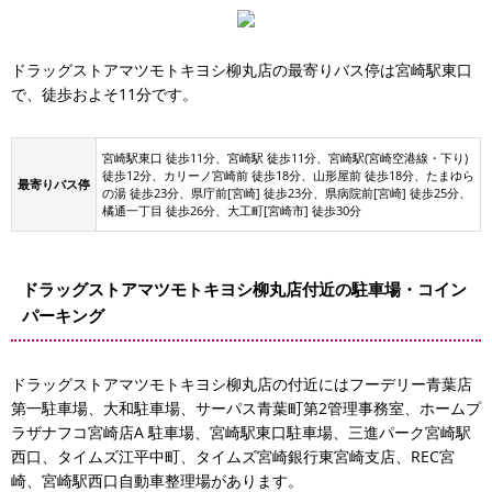
ドラッグストアマツモトキヨシ柳丸店の最寄りバス停は宮崎駅東口
で、徒歩およそ11分です。
宮崎駅東口 徒歩11分、宮崎駅 徒歩11分、宮崎駅(宮崎空港線・下り)
徒歩12分、カリーノ宮崎前 徒歩18分、山形屋前 徒歩18分、たまゆら
最寄りバス停
の湯 徒歩23分、県庁前[宮崎] 徒歩23分、県病院前[宮崎] 徒歩25分、
橘通一丁目 徒歩26分、大工町[宮崎市] 徒歩30分
ドラッグストアマツモトキヨシ柳丸店付近の駐車場・コイン
パーキング
ドラッグストアマツモトキヨシ柳丸店の付近にはフーデリー青葉店
第一駐車場、大和駐車場、サーパス青葉町第2管理事務室、ホームプ
ラザナフコ宮崎店A 駐車場、宮崎駅東口駐車場、三進パーク宮崎駅
西口、タイムズ江平中町、タイムズ宮崎銀行東宮崎支店、REC宮
崎、宮崎駅西口自動車整理場があります。