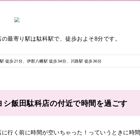
店の最寄り駅は駄科駅で、徒歩およそ8分です。
駅 徒歩21分、伊那八幡駅 徒歩34分、川路駅 徒歩36分
ヨシ飯田駄科店の付近で時間を過ごす
ファミリーマート飯田鼎名古熊店
ファミリーマート飯田鼎名古熊店
サークルK 飯田名古熊店
セブンイレブン 飯田市立病院前店
店に行く前に時間が空いちゃった！っていうときに時
ローソン 飯田八幡町店