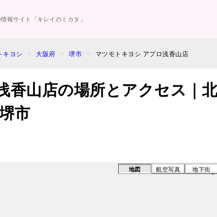
の情報サイト「キレイのミカタ」
トキヨシ
大阪府
堺市
マツモトキヨシ アプロ浅香山店
浅香山店の場所とアクセス｜
堺市
地図
航空写真
地下街