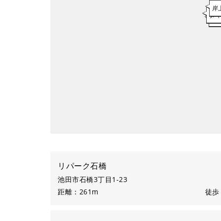
岸
タ
タ
リパーク石橋
池田市石橋3丁目1-23
距離：261m
徒歩