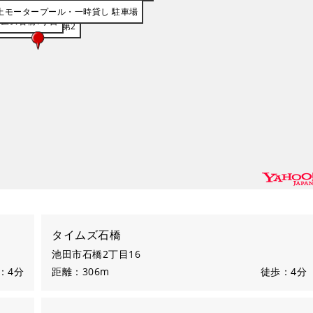
タイムズ石橋
石橋西パーキング
リパーク石橋
上モータープール・一時貸し 駐車場
イムズ石橋1丁目
イムズ石橋1丁目第2
タイムズ石橋
池田市石橋2丁目16
：4分
距離：306m
徒歩：4分