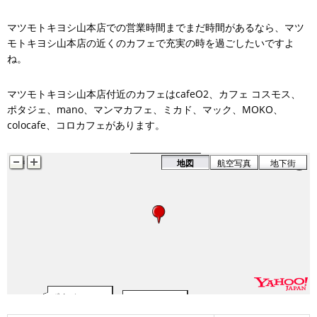
マツモトキヨシ山本店での営業時間までまだ時間があるなら、マツ
モトキヨシ山本店の近くのカフェで充実の時を過ごしたいですよ
ね。
colocafe
コロカフェ
マンマカフェ
マツモトキヨシ山本店付近のカフェはcafeO2、カフェ コスモス、
ミカド
マック
ポタジェ、mano、マンマカフェ、ミカド、マック、MOKO、
MOKO
colocafe、コロカフェがあります。
mano
カフェ コスモス
地図
航空写真
地下街
ポタジェ
cafeO2