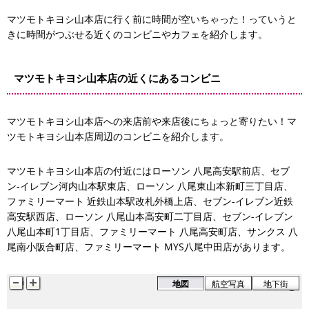
マツモトキヨシ山本店に行く前に時間が空いちゃった！っていうと
きに時間がつぶせる近くのコンビニやカフェを紹介します。
マツモトキヨシ山本店の近くにあるコンビニ
マツモトキヨシ山本店への来店前や来店後にちょっと寄りたい！マ
ツモトキヨシ山本店周辺のコンビニを紹介します。
セブン-イレブン八尾山本町1丁目店
マツモトキヨシ山本店の付近にはローソン 八尾高安駅前店、セブ
ファミリーマート 近鉄山本駅改札外橋上店
ン-イレブン河内山本駅東店、ローソン 八尾東山本新町三丁目店、
セブン-イレブン河内山本駅東店
ファミリーマート 近鉄山本駅改札外橋上店、セブン-イレブン近鉄
高安駅西店、ローソン 八尾山本高安町二丁目店、セブン-イレブン
八尾山本町1丁目店、ファミリーマート 八尾高安町店、サンクス 八
尾南小阪合町店、ファミリーマート MYS八尾中田店があります。
地図
航空写真
地下街