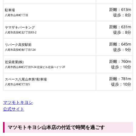
距離：613m
駐車場
徒歩：8分
八尾市山本町1丁目
距離：631m
ヤマザキパーキング
徒歩：8分
八尾市高安町北1丁目83-2
距離：645m
リパーク高安駅前
徒歩：9分
八尾市高安町南1丁目124
距離：760m
近栄産業(株)
徒歩：10分
八尾市西山本町2丁目9-24 近栄ビル近栄ハイツ 2F
距離：781m
スペース八尾山本第1駐車場
徒歩：10分
八尾市山本町3丁目5
マツモトキヨシ
公式サイト
マツモトキヨシ山本店の付近で時間を過ごす