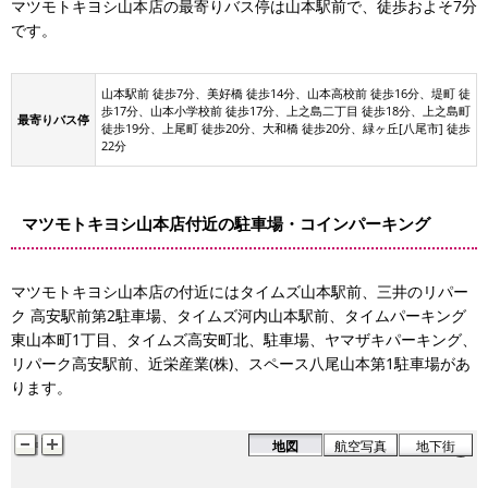
マツモトキヨシ山本店の最寄りバス停は山本駅前で、徒歩およそ7分
です。
山本駅前 徒歩7分、美好橋 徒歩14分、山本高校前 徒歩16分、堤町 徒
歩17分、山本小学校前 徒歩17分、上之島二丁目 徒歩18分、上之島町
最寄りバス停
徒歩19分、上尾町 徒歩20分、大和橋 徒歩20分、緑ヶ丘[八尾市] 徒歩
スペース八尾山本第1駐車場
22分
近栄産業(株)
マツモトキヨシ山本店付近の駐車場・コインパーキング
駐車場
タイムパーキング東山本町1丁目
マツモトキヨシ山本店の付近にはタイムズ山本駅前、三井のリパー
タイムズ河内山本駅前
ク 高安駅前第2駐車場、タイムズ河内山本駅前、タイムパーキング
東山本町1丁目、タイムズ高安町北、駐車場、ヤマザキパーキング、
リパーク高安駅前、近栄産業(株)、スペース八尾山本第1駐車場があ
タイムズ山本駅前
ります。
地図
航空写真
地下街