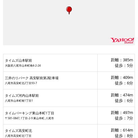
距離：385m
タイムズ山本駅前
徒歩：5分
大阪府八尾市山本町南4-2-24
三井のリパーク 高安駅
距離：409m
三井のリパーク 高安駅前第2駐車場
徒歩：6分
八尾市高安町北2丁目93-7
距離：474m
タイムズ河内山本駅前
タイ
ヤ
徒歩：6分
八尾市山本町南1丁目1
リパーク高安駅
距離：497m
タイムパーキング東山本町1丁目
徒歩：7分
〒581-0847, 1丁目-2-9 東山本町, 八尾市
距離：614m
タイムズ高安町北
徒歩：8分
八尾市高安町北1丁目