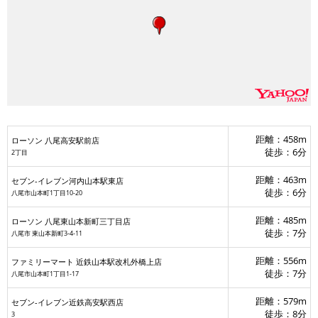
距離：458m
ローソン 八尾高安駅前店
徒歩：6分
2丁目
距離：463m
セブン-イレブン河内山本駅東店
徒歩：6分
八尾市山本町1丁目10-20
ローソン 八尾高安駅前
距離：485m
ローソン 八尾東山本新町三丁目店
S八尾中田店
徒歩：7分
八尾市 東山本新町3‐4‐11
セブン-イレブン近鉄高安駅西店
距離：556m
ファミリーマート 近鉄山本駅改札外橋上店
ローソン 八尾山本高安町二丁目店
徒歩：7分
八尾市山本町1丁目1-17
距離：579m
セブン-イレブン近鉄高安駅西店
徒歩：8分
3