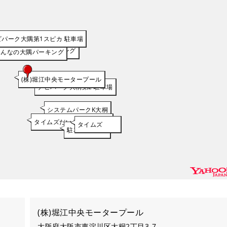
ビパーク大隅第1スピカ 駐車場
セレパーク大経大前
みんなの大隅第2パーキング
みんなの大隅パーキング
(株)堀江中央モータープール
ナビパーク大桐第2 駐車場
システムパークK大桐
タイムズだいどう豊里駅前
タイムズ
駐車場
(株)堀江中央モータープール
大阪府大阪市東淀川区大桐2丁目3-7