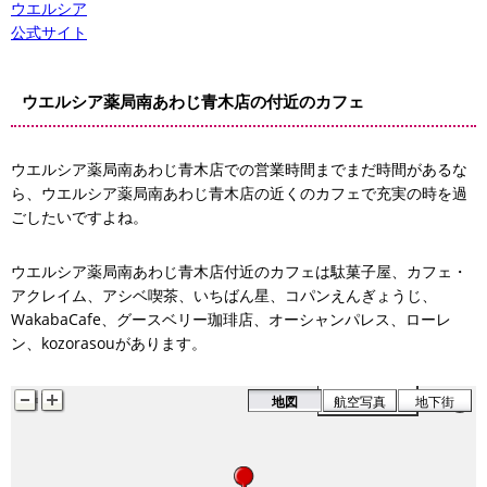
ウエルシア
WakabaCafe
コパンえんぎょうじ
公式サイト
ウエルシア薬局南あわじ青木店の付近のカフェ
ウエルシア薬局南あわじ青木店での営業時間までまだ時間があるな
ら、ウエルシア薬局南あわじ青木店の近くのカフェで充実の時を過
ごしたいですよね。
いちばん星
アシベ喫茶
ウエルシア薬局南あわじ青木店付近のカフェは駄菓子屋、カフェ・
アクレイム、アシベ喫茶、いちばん星、コパンえんぎょうじ、
カフェ・アクレイム
WakabaCafe、グースベリー珈琲店、オーシャンパレス、ローレ
ン、kozorasouがあります。
駄菓子屋
地図
航空写真
地下街