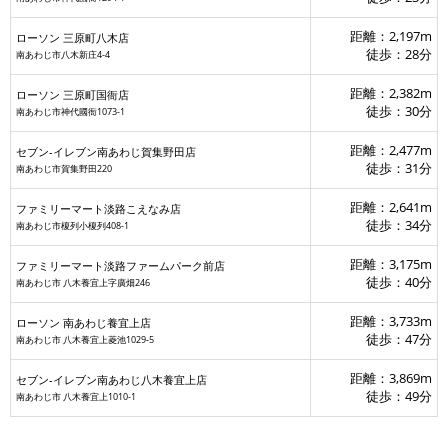
距離：2,197m
ローソン 三原町八木店
徒歩：28分
南あわじ市八木新庄4-4
距離：2,382m
ローソン 三原町国衙店
オーシャンパレス
ローレン
徒歩：30分
南あわじ市神代國衙1073-1
距離：2,477m
セブン-イレブン南あわじ賀集野田店
徒歩：31分
南あわじ市賀集野田220
距離：2,641m
ファミリーマート淡路こえなみ店
徒歩：34分
南あわじ市榎列小榎列408-1
距離：3,175m
ファミリーマート淡路ファームパーク前店
徒歩：40分
南あわじ市 八木養宜上字廣畑246
距離：3,733m
ローソン 南あわじ養宜上店
徒歩：47分
南あわじ市 八木養宜上菱池1029‐5
距離：3,869m
セブン-イレブン南あわじ八木養宜上店
徒歩：49分
南あわじ市 八木養宜上1010-1
グースベリー