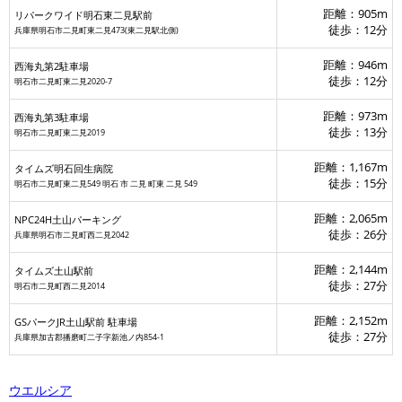
距離：905m
リパークワイド明石東二見駅前
徒歩：12分
兵庫県明石市二見町東二見473(東二見駅北側)
距離：946m
西海丸第2駐車場
徒歩：12分
明石市二見町東二見2020-7
距離：973m
西海丸第3駐車場
セブン‐イレブン 播磨
徒歩：13分
明石市二見町東二見2019
距離：1,167m
タイムズ明石回生病院
徒歩：15分
明石市二見町東二見549 明石 市 二見 町東 二見 549
距離：2,065m
NPC24H土山パーキング
ローソン 播磨新島通店
徒歩：26分
兵庫県明石市二見町西二見2042
距離：2,144m
タイムズ土山駅前
徒歩：27分
明石市二見町西二見2014
距離：2,152m
GSパークJR土山駅前 駐車場
徒歩：27分
兵庫県加古郡播磨町二子字新池ノ内854-1
ウエルシア