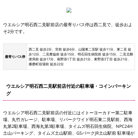
ウエルシア明石西二見駅前店の最寄りバス停は西二見で、徒歩およ
そ2分です。
西二見 徒歩2分、宮前 徒歩6分、山陽東二見駅 徒歩11分、東二見 徒
歩12分、二見農協前 徒歩15分、明石回生病院前 徒歩15分、二見北郵
最寄りバス停
便局前 徒歩17分、南野添1丁目 徒歩21分、東野添3丁目 徒歩21分、
播磨町役場前 徒歩22分
ウエルシア明石西二見駅前店付近の駐車場・コインパーキン
グ
ウエルシア明石西二見駅前店の付近にはイトーヨーカドー第二駐車
場、丸竹ガレージ、駐車場、リパークワイド明石東二見駅前、西海
丸第2駐車場、西海丸第3駐車場、タイムズ明石回生病院、NPC24H
イトーヨーカドー第二駐車場
土山パーキング、タイムズ土山駅前、GSパークJR土山駅前 駐車場が