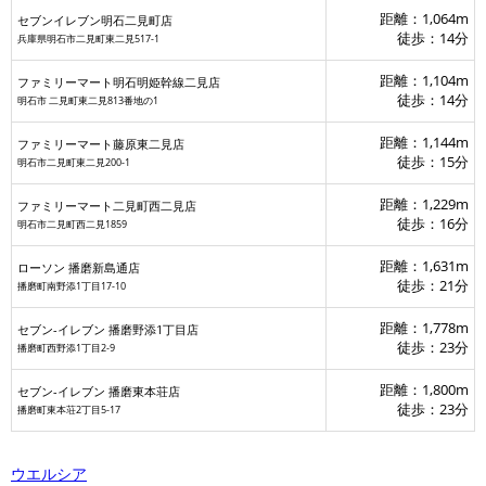
距離：1,064m
セブンイレブン明石二見町店
徒歩：14分
兵庫県明石市二見町東二見517-1
距離：1,104m
ファミリーマート明石明姫幹線二見店
山脈
徒歩：14分
明石市 二見町東二見813番地の1
距離：1,144m
ファミリーマート藤原東二見店
徒歩：15分
明石市二見町東二見200-1
距離：1,229m
ファミリーマート二見町西二見店
徒歩：16分
明石市二見町西二見1859
カラオケ喫茶かぼちゃの馬車
距離：1,631m
ローソン 播磨新島通店
徒歩：21分
播磨町南野添1丁目17-10
距離：1,778m
セブン‐イレブン 播磨野添1丁目店
徒歩：23分
播磨町西野添1丁目2-9
距離：1,800m
セブン‐イレブン 播磨東本荘店
徒歩：23分
播磨町東本荘2丁目5-17
ウエルシア