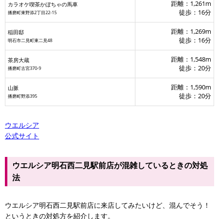
距離：1,261m
カラオケ喫茶かぼちゃの馬車
徒歩：16分
播磨町東野添2丁目22-15
距離：1,269m
稲田邸
徒歩：16分
明石市二見町東二見48
距離：1,548m
茶房大蔵
徒歩：20分
播磨町古宮370-9
距離：1,590m
山脈
徒歩：20分
播磨町野添395
ウエルシア
公式サイト
ウエルシア明石西二見駅前店が混雑しているときの対処
法
ウエルシア明石西二見駅前店に来店してみたいけど、混んでそう！
というときの対処方を紹介します。