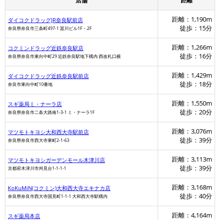
店舗
距離
距離：1,190m
ダイコクドラッグJR奈良駅前店
徒歩：15分
奈良県奈良市三条町497-1 冨川ビル1F・2F
距離：1,266m
コクミンドラッグ近鉄奈良駅店
徒歩：16分
奈良県奈良市東向中町29 近鉄奈良駅地下構内 西改札口横
距離：1,429m
ダイコクドラッグ近鉄奈良駅前店
徒歩：18分
奈良市東向中町10番地
距離：1,550m
スギ薬局ミ・ナーラ店
徒歩：20分
奈良県奈良市二条大路南1-3-1 ミ・ナーラ1F
距離：3,076m
マツモトキヨシ大和西大寺駅前店
徒歩：39分
奈良県奈良市西大寺東町2-1-63
距離：3,113m
マツモトキヨシガーデンモール木津川店
徒歩：39分
京都府木津川市州見台1-1-1-1
距離：3,168m
KoKuMiN(コクミン)大和西大寺エキナカ店
徒歩：40分
奈良県奈良市西大寺国見町1-1-1 大和西大寺駅構内
距離：4,164m
ダ
スギ薬局本店