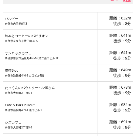
距離：632m
バルドー
徒歩：8分
奈良市内侍原町13
距離：641m
絵本とコーヒーのパビリオン
徒歩：9分
奈良県奈良市今辻子町32-5
距離：641m
サンロックカフェ
徒歩：9分
奈良県奈良市油坂町446-16 第二山口ビル 1F
絵本とコー
たっくんのバウムクーヘン屋さん
シズカフェ
距離：649m
喫茶B'ou
徒歩：9分
奈良市油阪町446-6 山口ビル1階
距離：678m
たっくんのバウムクーヘン屋さん
和音
徒歩：9分
奈良市大宮町2丁目5-1
スターバックスコーヒー JR奈良駅旧駅
距離：684m
Cafe & Bar Chillout
徒歩：9分
奈良市油阪町459-1 池口ビル3F
距離：691m
シズカフェ
徒歩：9分
奈良市大宮町2丁目5-3