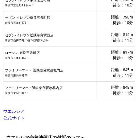
徒歩：10分
奈良市芝辻町4丁目2-7
ローソン 
セブン-イレブ
距離：798m
セブン-イレブン奈良三条町店
徒歩：10分
奈良市三条町475-1
距離：814m
セブン-イレブン近鉄奈良駅西店
徒歩：11分
奈良市西御門町13番2 松田第2ビル
距離：817m
ローソン 奈良三条町店
徒歩：11分
奈良市三条町469-1
距離：845m
ファミリーマート 近鉄奈良駅改札内店
徒歩：11分
奈良市東向中町29
距離：848m
ファミリーマート近鉄奈良駅改札内店
徒歩：11分
奈良市東向中町29
ウエルシア
公式サイト
ウエルシア奈良法蓮店の付近のカフェ