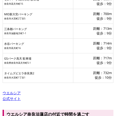
タイムズビエラ奈良第2
徒歩：9分
奈良市高天市町15
JR奈良駅東口バスのりば
JR奈良駅(関西空港線・下り)
距離：700m
MID新大宮パーキング
徒歩：9分
JR奈良駅
奈良市大宮町2丁目5
距離：713m
三条都パーキング
徒歩：9分
奈良市油阪地方町1-1
JR奈良駅
奈良駅
距離：714m
水谷パーキング
徒歩：9分
奈良市高天町16
距離：717m
GSパーク高天 駐車場
徒歩：9分
奈良県奈良市高天市町5-1
距離：732m
タイムズビエラ奈良第2
徒歩：10分
奈良市大宮町1丁目1
ウエルシア
公式サイト
ウエルシア奈良法蓮店の付近で時間を過ごす