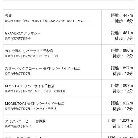
距離：447m
雪鹿
徒歩：6分
新潟県長岡市千秋3丁目315-1 千秋ふるさとの森公園アトリウム 1F
距離：481m
雪鹿
GRAMERCY グラマシー
徒歩：7分
長岡市宮関1丁目3-64
距離：896m
ガトウ専科 リバーサイド千秋店
徒歩：12分
長岡市千秋2丁目278 1階 リバーサイド千秋
距離：897m
スターバックスコーヒー 長岡リバーサイド千秋店
徒歩：12分
長岡市千秋2丁目278
コーヒー 長岡リバーサイド千秋店
FE リバーサイド千秋店
リバーサイド千秋店
S 長岡リバーサイド千秋店
距離：897m
KEY 'S CAFE リバーサイド千秋店
徒歩：12分
長岡市千秋2丁目278 1F リバーサイド千秋郵便局
距離：932m
MOMI&TOY’S 長岡リバーサイド千秋店
徒歩：12分
長岡市千秋2丁目278 リバーサイド千秋1F
距離：1,087m
アミアンコーヒー・舎鈴夢
徒歩：14分
長岡市藤沢1丁目8-14