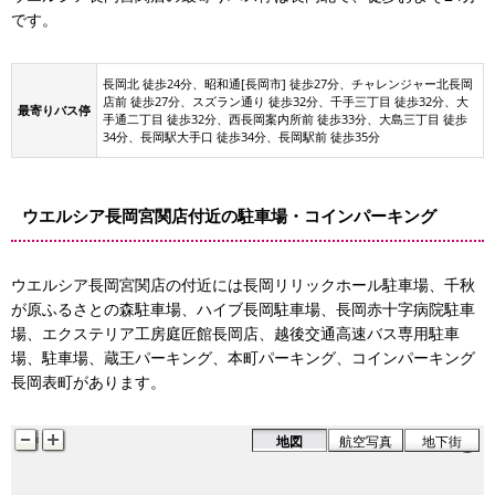
です。
長岡北 徒歩24分、昭和通[長岡市] 徒歩27分、チャレンジャー北長岡
店前 徒歩27分、スズラン通り 徒歩32分、千手三丁目 徒歩32分、大
最寄りバス停
手通二丁目 徒歩32分、西長岡案内所前 徒歩33分、大島三丁目 徒歩
34分、長岡駅大手口 徒歩34分、長岡駅前 徒歩35分
ウエルシア長岡宮関店付近の駐車場・コインパーキング
ウエルシア長岡宮関店の付近には長岡リリックホール駐車場、千秋
が原ふるさとの森駐車場、ハイブ長岡駐車場、長岡赤十字病院駐車
場、エクステリア工房庭匠館長岡店、越後交通高速バス専用駐車
場、駐車場、蔵王パーキング、本町パーキング、コインパーキング
長岡表町があります。
地図
航空写真
地下街