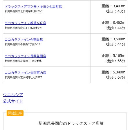
距離：3,403m
ドラッグストアマツモトキヨシ七日町店
徒歩：43分
新潟県長岡市七日町字川原428-1
距離：3,462m
ココカラファイン希望が丘店
徒歩：44分
新潟県長岡市北山3丁目21番5号
距離：3,508m
ココカラファイン今朝白店
徒歩：44分
新潟県長岡市今朝白2丁目5-15
距離：5,165m
ココカラファイン長岡花園店
徒歩：65分
新潟県長岡市花園南1丁目6番地
距離：5,340m
ココカラファイン長岡宮内店
徒歩：67分
新潟県長岡市宮内町字山伏3377
ココカラファイン
ウエルシア
公式サイト
関連記事
新潟県長岡市のドラッグストア店舗