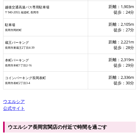
距離：1,903m
越後交通高速バス専用駐車場
徒歩：24分
〒940-2053, 福道町, 長岡市
距離：2,105m
駐車場
徒歩：27分
長岡市岡村町
距離：2,221m
蔵王パーキング
徒歩：28分
長岡市東蔵王2丁目4-39
距離：2,319m
本町パーキング
徒歩：29分
長岡市本町1丁目2-16
距離：2,336m
コインパーキング長岡表町
徒歩：30分
長岡市表町2丁目3-4
長岡店
ウエルシア
公式サイト
ウエルシア長岡宮関店の付近で時間を過ごす