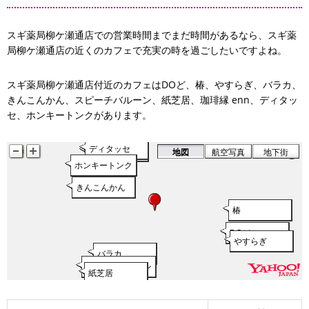
スギ薬局柳ケ瀬通店での営業時間までまだ時間があるなら、スギ薬
局柳ケ瀬通店の近くのカフェで充実の時を過ごしたいですよね。
スギ薬局柳ケ瀬通店付近のカフェはDOど、椿、やすらぎ、バラカ、
きんこんかん、スピーチバルーン、紙芝居、珈琲縁 enn、ディタッ
セ、ホンキートンクがあります。
ディタッセ
珈琲縁 enn
地図
航空写真
地下街
ホンキートンク
きんこんかん
椿
DOど
やすらぎ
バラカ
スピーチバルーン
紙芝居