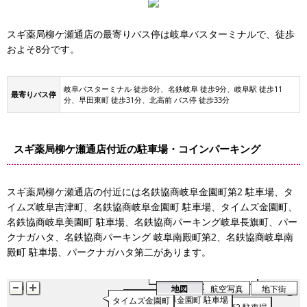
スギ薬局柳ケ瀬通店の最寄りバス停は岐阜バスターミナルで、徒歩
およそ8分です。
岐阜バスターミナル 徒歩8分、名鉄岐阜 徒歩9分、岐阜駅 徒歩11
最寄りバス停
分、早田東町 徒歩31分、北高前 バス停 徒歩33分
スギ薬局柳ケ瀬通店付近の駐車場・コインパーキング
スギ薬局柳ケ瀬通店の付近には名鉄協商岐阜金園町第2 駐車場、タ
イムズ岐阜吉津町、名鉄協商岐阜金園町 駐車場、タイムズ金園町、
名鉄協商岐阜美園町 駐車場、名鉄協商パーキング岐阜長旗町、パー
クナガハタ、名鉄協商パーキング 岐阜南殿町第2、名鉄協商岐阜南
殿町 駐車場、パークナガハタ第二があります。
名鉄協商岐阜南殿町 駐車場
名鉄協商パーキング 岐阜南殿
名鉄協商岐阜美園町 駐車場
地図
航空写真
地下街
名鉄協商岐阜金園町 駐車場
タイムズ金園町