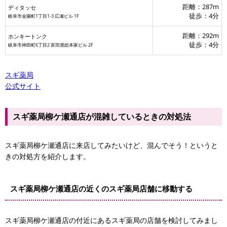
距離：287m
ディタッセ
徒歩：4分
岐阜市金園町1丁目1-3 広瀬ビル 1F
距離：292m
ホンキートンク
徒歩：4分
岐阜市神田町6丁目2 富田屋総本家ビル 2F
スギ薬局
公式サイト
ウエルシア
スギ薬局柳ケ瀬通店が混雑しているときの対処法
スギ薬局柳ケ瀬通店に来店してみたいけど、混んでそう！というと
きの対処方を紹介します。
スギ薬局柳ケ瀬通店の近くのスギ薬局店舗に移動する
スギ薬局柳ケ瀬通店の付近にあるスギ薬局の店舗を検討してみまし