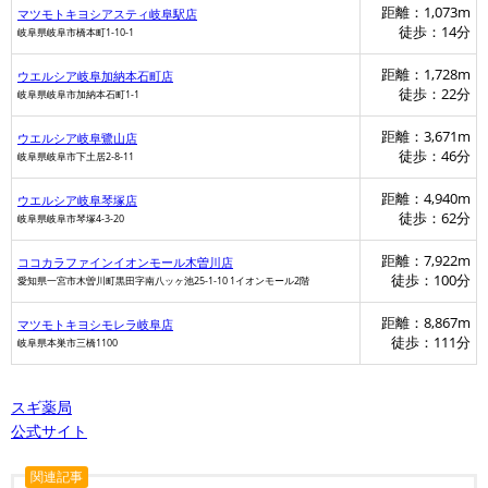
距離：1,073m
マツモトキヨシアスティ岐阜駅店
徒歩：14分
岐阜県岐阜市橋本町1-10-1
距離：1,728m
ウエルシア岐阜加納本石町店
徒歩：22分
岐阜県岐阜市加納本石町1-1
距離：3,671m
ウエルシア岐阜鷺山店
徒歩：46分
岐阜県岐阜市下土居2-8-11
距離：4,940m
ウエルシア岐阜琴塚店
徒歩：62分
岐阜県岐阜市琴塚4-3-20
距離：7,922m
ココカラファインイオンモール木曽川店
徒歩：100分
愛知県一宮市木曽川町黒田字南八ッヶ池25-1-10 1イオンモール2階
距離：8,867m
マツモトキヨシモレラ岐阜店
徒歩：111分
岐阜県本巣市三橋1100
スギ薬局
マツモトキヨシ
公式サイト
関連記事