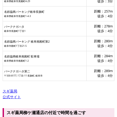
徒歩：3分
岐阜県岐阜市美園町4-29
距離：257m
名鉄協商パーキング岐阜長旗町
徒歩：4分
岐阜県岐阜市長旗町1-4-3
距離：278m
パークナガハタ
徒歩：4分
岐阜市長旗町1丁目1
距離：280m
名鉄協商パーキング 岐阜南殿町第2
徒歩：4分
岐阜市殿町1丁目21-5
距離：284m
名鉄協商岐阜南殿町 駐車場
徒歩：4分
岐阜県岐阜市南殿町1-2
距離：289m
パークナガハタ第二
徒歩：4分
〒500-8177, 1丁目-11 長旗町, 岐阜市
スギ薬局
公式サイト
スギ薬局柳ケ瀬通店の付近で時間を過ごす