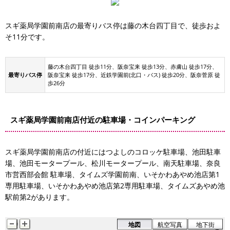
スギ薬局学園前南店の最寄りバス停は藤の木台四丁目で、徒歩およ
そ11分です。
藤の木台四丁目 徒歩11分、阪奈宝来 徒歩13分、赤膚山 徒歩17分、
最寄りバス停
阪奈宝来 徒歩17分、近鉄学園前(北口・バス) 徒歩20分、阪奈菅原 徒
歩26分
スギ薬局学園前南店付近の駐車場・コインパーキング
場
スギ薬局学園前南店の付近にはつよしのコロッケ駐車場、池田駐車
場、池田モータープール、松川モータープール、南天駐車場、奈良
市営西部会館 駐車場、タイムズ学園前南、いそかわあやめ池店第1
専用駐車場、いそかわあやめ池店第2専用駐車場、タイムズあやめ池
駅前第2があります。
地図
航空写真
地下街