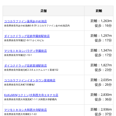
店舗
距離
距離：1,263m
ココカラファイン薬局あやめ池店
徒歩：16分
奈良県奈良市あやめ池南6-8-39 ココカラファインあやめ池店内
距離：1,297m
ダイコクドラッグ近鉄学園前駅前店
徒歩：17分
奈良県奈良市学園北1-8-11 かくやビル
距離：1,347m
マツモトキヨシパラディ学園前店
徒歩：17分
奈良県奈良市学園北1-10-1
距離：1,827m
ダイコクドラッグ近鉄富雄駅前店
徒歩：23分
奈良県奈良市富雄元町2-3-8 エステムコート富雄102
距離：2,035m
ココカラファインイオンタウン富雄南店
徒歩：26分
奈良県奈良市石木町100番地1
距離：2,830m
KoKuMiN(コクミン)大和西大寺エキナカ店
徒歩：36分
奈良県奈良市西大寺国見町1-1-1 大和西大寺駅構内
距離：2,936m
マツモトキヨシ大和西大寺駅前店
徒歩：37分
奈良県奈良市西大寺東町2-1-63