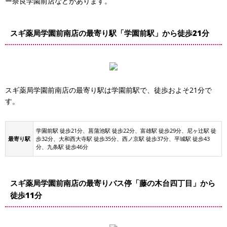
ー奈良学園前店などがあります。
スギ薬局学園前南店の最寄り駅「学園前駅」から徒歩21分
タ
スギ薬局学園前南店の最寄り駅は学園前駅で、徒歩およそ21分で
す。
タイムズ学園前南
奈良市営西部会館 駐車場
学園前駅 徒歩21分、菖蒲池駅 徒歩22分、富雄駅 徒歩29分、尼ヶ辻駅 徒
最寄り駅
歩32分、大和西大寺駅 徒歩35分、西ノ京駅 徒歩37分、平城駅 徒歩43
分、九条駅 徒歩46分
ール
スギ薬局学園前南店の最寄りバス停「藤の木台四丁目」から
徒歩11分