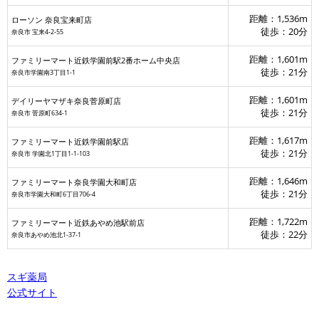
距離：1,536m
ローソン 奈良宝来町店
徒歩：20分
奈良市 宝来4‐2‐55
距離：1,601m
ファミリーマート近鉄学園前駅2番ホーム中央店
徒歩：21分
奈良市学園南3丁目1-1
距離：1,601m
デイリーヤマザキ奈良菅原町店
徒歩：21分
奈良市 菅原町634-1
距離：1,617m
ファミリーマート近鉄学園前駅店
徒歩：21分
奈良市 学園北1丁目1-1-103
距離：1,646m
ファミリーマート奈良学園大和町店
徒歩：21分
奈良市学園大和町6丁目706-4
カフェ・ぴんくはうす
距離：1,722m
ファミリーマート近鉄あやめ池駅前店
徒歩：22分
奈良市あやめ池北1-37-1
スギ薬局
公式サイト