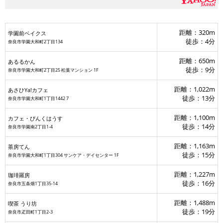
距離：320m
学園前ベイクス
徒歩：4分
奈良市学園大和町2丁目134
距離：650m
あるるかん
徒歩：9分
奈良市学園大和町2丁目25 松葉マンション 1F
距離：1,022m
あさひYa!カフェ
徒歩：13分
奈良市学園大和町1丁目1442 7
距離：1,100m
カフェ・ぴんくはうす
徒歩：14分
奈良市学園南2丁目1-4
距離：1,163m
茶房てん
徒歩：15分
奈良市学園大和町1丁目304 サンケア・デイセンター 1F
距離：1,227m
珈琲羅房
徒歩：16分
奈良市五条畑1丁目35-14
距離：1,488m
喫茶 うり坊
徒歩：19分
奈良市疋田町1丁目2-3