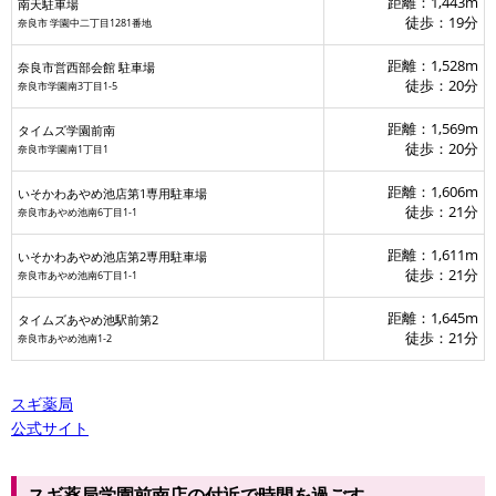
距離：1,443m
南天駐車場
徒歩：19分
奈良市 学園中二丁目1281番地
距離：1,528m
奈良市営西部会館 駐車場
徒歩：20分
奈良市学園南3丁目1-5
距離：1,569m
タイムズ学園前南
徒歩：20分
奈良市学園南1丁目1
距離：1,606m
いそかわあやめ池店第1専用駐車場
徒歩：21分
奈良市あやめ池南6丁目1-1
ファミリーマート近鉄学園前駅店
ミリーマート近鉄学園前駅2番ホーム中央店
距離：1,611m
いそかわあやめ池店第2専用駐車場
徒歩：21分
奈良市あやめ池南6丁目1-1
距離：1,645m
タイムズあやめ池駅前第2
徒歩：21分
奈良市あやめ池南1-2
スギ薬局
公式サイト
スギ薬局学園前南店の付近で時間を過ごす