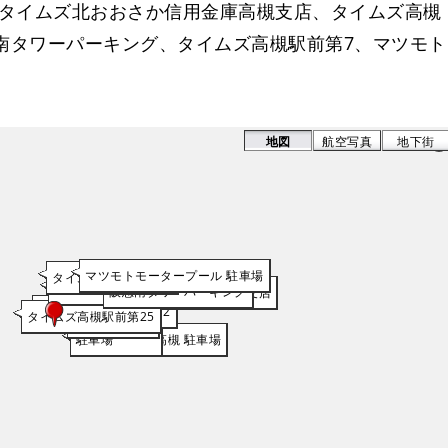
、タイムズ北おおさか信用金庫高槻支店、タイムズ高槻
急南タワーパーキング、タイムズ高槻駅前第7、マツモト
地図
航空写真
地下街
マツモトモータープール 駐車場
タイムズ高槻駅前第7
タイムズ高槻駅前第15
阪急南タワーパーキング
タイムズ北おおさか信用金庫高槻支店
リパーク高槻市駅前第2
タイムズ高槻駅前第25
駐車場
GSパーク阪急高槻 駐車場
駐車場