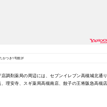
たかつき1号館2F
ザ店調剤薬局の周辺には、セブンイレブン高槻城北通
点、理安寺、スギ薬局高槻南店、餃子の王将阪急高槻