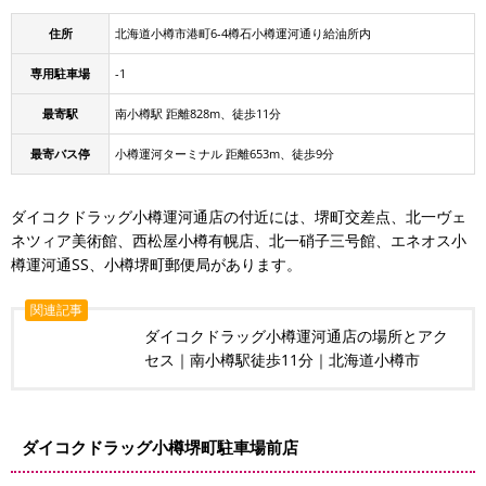
住所
北海道小樽市港町6-4樽石小樽運河通り給油所内
専用駐車場
-1
最寄駅
南小樽駅 距離828m、徒歩11分
最寄バス停
小樽運河ターミナル 距離653m、徒歩9分
ダイコクドラッグ小樽運河通店の付近には、堺町交差点、北一ヴェ
ネツィア美術館、西松屋小樽有幌店、北一硝子三号館、エネオス小
樽運河通SS、小樽堺町郵便局があります。
関連記事
ダイコクドラッグ小樽運河通店の場所とアク
セス｜南小樽駅徒歩11分｜北海道小樽市
ダイコクドラッグ小樽堺町駐車場前店