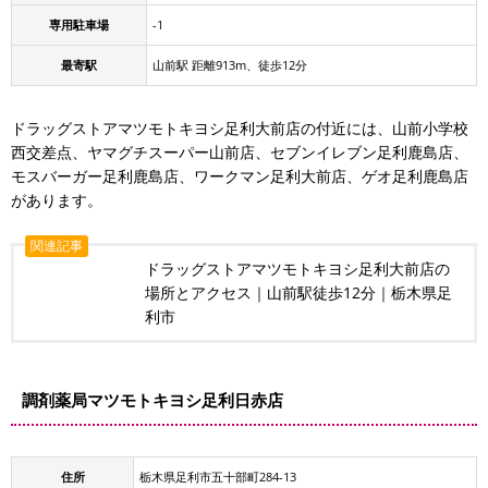
専用駐車場
-1
最寄駅
山前駅 距離913m、徒歩12分
ドラッグストアマツモトキヨシ足利大前店の付近には、山前小学校
西交差点、ヤマグチスーパー山前店、セブンイレブン足利鹿島店、
モスバーガー足利鹿島店、ワークマン足利大前店、ゲオ足利鹿島店
があります。
関連記事
ドラッグストアマツモトキヨシ足利大前店の
場所とアクセス｜山前駅徒歩12分｜栃木県足
利市
調剤薬局マツモトキヨシ足利日赤店
住所
栃木県足利市五十部町284-13