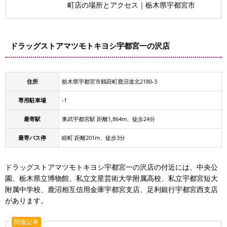
町店の場所とアクセス｜栃木県宇都宮市
ドラッグストアマツモトキヨシ宇都宮一の沢店
住所
栃木県宇都宮市鶴田町鹿沼道北2180-3
専用駐車場
-1
最寄駅
東武宇都宮駅 距離1,864m、徒歩24分
最寄バス停
睦町 距離201m、徒歩3分
ドラッグストアマツモトキヨシ宇都宮一の沢店の付近には、中央公
園、栃木県立博物館、私立文星芸術大学附属高校、私立宇都宮短大
附属中学校、鹿沼相互信用金庫宇都宮支店、足利銀行宇都宮西支店
があります。
関連記事