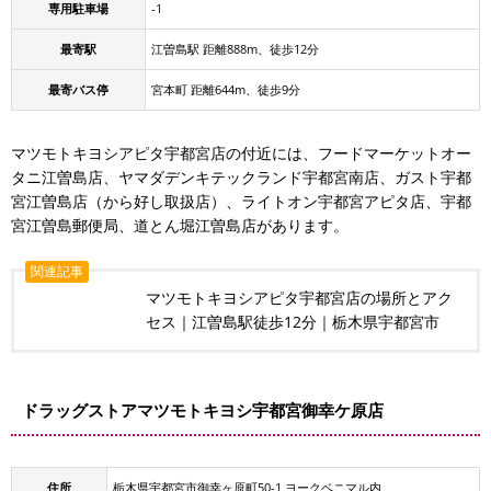
専用駐車場
-1
最寄駅
江曽島駅 距離888m、徒歩12分
最寄バス停
宮本町 距離644m、徒歩9分
マツモトキヨシアピタ宇都宮店の付近には、フードマーケットオー
タニ江曽島店、ヤマダデンキテックランド宇都宮南店、ガスト宇都
宮江曽島店（から好し取扱店）、ライトオン宇都宮アピタ店、宇都
宮江曽島郵便局、道とん堀江曽島店があります。
関連記事
マツモトキヨシアピタ宇都宮店の場所とアク
セス｜江曽島駅徒歩12分｜栃木県宇都宮市
ドラッグストアマツモトキヨシ宇都宮御幸ケ原店
住所
栃木県宇都宮市御幸ヶ原町50-1 ヨークベニマル内