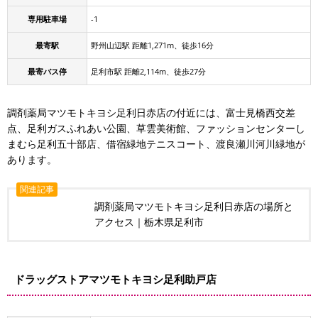
専用駐車場
-1
最寄駅
野州山辺駅 距離1,271m、徒歩16分
最寄バス停
足利市駅 距離2,114m、徒歩27分
調剤薬局マツモトキヨシ足利日赤店の付近には、富士見橋西交差
点、足利ガスふれあい公園、草雲美術館、ファッションセンターし
まむら足利五十部店、借宿緑地テニスコート、渡良瀬川河川緑地が
あります。
関連記事
調剤薬局マツモトキヨシ足利日赤店の場所と
アクセス｜栃木県足利市
ドラッグストアマツモトキヨシ足利助戸店