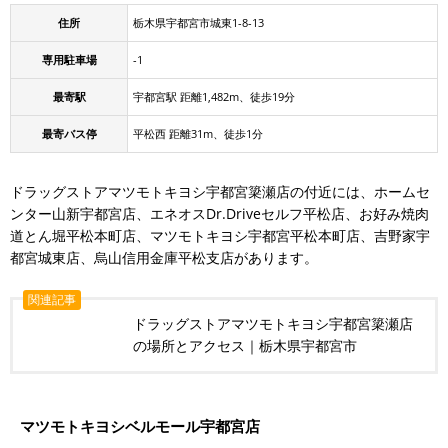
住所
栃木県宇都宮市城東1-8-13
専用駐車場
-1
最寄駅
宇都宮駅 距離1,482m、徒歩19分
最寄バス停
平松西 距離31m、徒歩1分
ドラッグストアマツモトキヨシ宇都宮簗瀬店の付近には、ホームセ
ンター山新宇都宮店、エネオスDr.Driveセルフ平松店、お好み焼肉
道とん堀平松本町店、マツモトキヨシ宇都宮平松本町店、吉野家宇
都宮城東店、烏山信用金庫平松支店があります。
関連記事
ドラッグストアマツモトキヨシ宇都宮簗瀬店
の場所とアクセス｜栃木県宇都宮市
マツモトキヨシベルモール宇都宮店