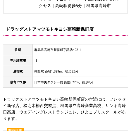
クセス｜高崎駅徒歩5分｜群馬県高崎市
ドラッグストアマツモトキヨシ高崎新保町店
住所
群馬県高崎市新保町字諏訪422-1
専用駐車場
-1
最寄駅
井野駅 距離1,829m、徒歩23分
最寄バス停
日本中央タクシー前 距離622m、徒歩8分
ドラッグストアマツモトキヨシ高崎新保町店の付近には、フレッセ
イ新保店、松之木橋西交差点、群馬県立高崎商業高校、サンキ高崎
日高店、ウエディングレストランジュレ、ひよこプリスクールがあ
ります。
関連記事