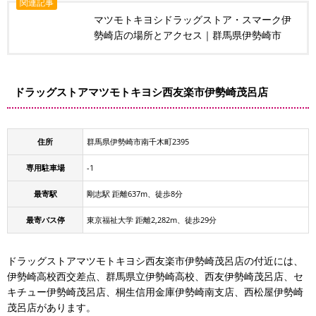
関連記事
マツモトキヨシドラッグストア・スマーク伊
勢崎店の場所とアクセス｜群馬県伊勢崎市
ドラッグストアマツモトキヨシ西友楽市伊勢崎茂呂店
住所
群馬県伊勢崎市南千木町2395
専用駐車場
-1
最寄駅
剛志駅 距離637m、徒歩8分
最寄バス停
東京福祉大学 距離2,282m、徒歩29分
ドラッグストアマツモトキヨシ西友楽市伊勢崎茂呂店の付近には、
伊勢崎高校西交差点、群馬県立伊勢崎高校、西友伊勢崎茂呂店、セ
キチュー伊勢崎茂呂店、桐生信用金庫伊勢崎南支店、西松屋伊勢崎
茂呂店があります。