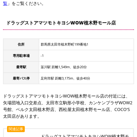
覧
」をご覧ください。
ドラッグストアマツモトキヨシWOW植木野モール店
住所
群馬県太田市植木野町199番地1
専用駐車場
-1
最寄駅
韮川駅 距離1,549m、徒歩20分
最寄バス停
足利市駅 距離3,175m、徒歩40分
ドラッグストアマツモトキヨシWOW植木野モール店の付近には、
矢場団地入口交差点、太田市立駒形小学校、カンケンプラザWOW2
号館、ベルク太田植木野店、西松屋太田植木野モール店、COCO'S
太田店があります。
関連記事
ドラッグストアマツモトキヨシWOW植木野モ